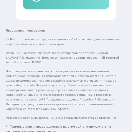
Правомерная информация
* - Все торговые марки, представленные на Сайте, используются в законных
информационных и описательных целях.
Название "Laurastar" является зарегистрированной торговой маркой
LAURASTAR. Название "Bork-Import" является зарегистрированной торговой
маркой компании BORK.
Все товарные знаки (включая, но не ограничиваясь вышеуказанными)
принадлежат их законным правообладателям и отображаются на Сайте с
целью информирования о предоставляемых услугах в отношении товаров
правообладателей. Данные услуги могут быть оказаны на месте или в
неавторизованных сервисных центрах независимыми физическими и
юридическими лицами в гражданском обороте, связанном с товаром и
включенном в статью 1487 Гражданского кодекса Российской Федерации.
Информация, представленная на данном сайте, носит ознакомительный
характер и не является публичной офертой.
Разговор может быть записан с целью повышения качества обслуживания.
* - Торговые марки, представленные на этом сайте, используются в
законных некоммерческих целях.