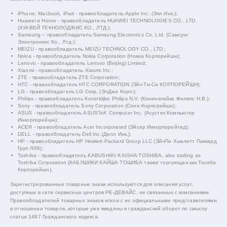
iPhone, Macbook, iPad - правообладатель Apple Inc. (Эпл Инк.);
Huawei и Honor - правообладатель HUAWEI TECHNOLOGIES CO., LTD.
(ХУАВЕЙ ТЕКНОЛОДЖИС КО., ЛТД.);
Samsung – правообладатель Samsung Electronics Co. Ltd. (Самсунг
Электроникс Ко., Лтд.);
MEIZU - правообладатель MEIZU TECHNOLOGY CO., LTD.;
Nokia - правообладатель Nokia Corporation (Нокиа Корпорейшн);
Lenovo - правообладатель Lenovo (Beijing) Limited;
Xiaomi - правообладатель Xiaomi Inc.;
ZTE - правообладатель ZTE Corporation;
HTC - правообладатель HTC CORPORATION (Эйч-Ти-Си КОРПОРЕЙШН);
LG - правообладатель LG Corp. (ЭлДжи Корп.);
Philips - правообладатель Koninklijke Philips N.V. (Конинклийке Филипс Н.В.);
Sony - правообладатель Sony Corporation (Сони Корпорейшн);
ASUS - правообладатель ASUSTeK Computer Inc. (Асустек Компьютер
Инкорпорейшн);
ACER - правообладатель Acer Incorporated (Эйсер Инкорпорейтед);
DELL - правообладатель Dell Inc.(Делл Инк.);
HP - правообладатель HP Hewlett-Packard Group LLC (ЭйчПи Хьюлетт Паккард
Груп ЛЛК);
Toshiba - правообладатель KABUSHIKI KAISHA TOSHIBA, also trading as
Toshiba Corporation (КАБУШИКИ КАЙША ТОШИБА также торгующая как Тосиба
Корпорейшн).
Зарегистрированные товарные знаки используются для описания услуг,
доступных в сети сервисных центров РЕ-ДЕВАЙС, не связанных с компаниями
Правообладателей товарных знаков и/или с их официальными представителями
в отношении товаров, которые уже введены в гражданский оборот по смыслу
статьи 1487 Гражданского кодекса.