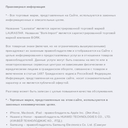
Правомерная информация
* - Все торговые марки, представленные на Сайте, используются в законных
информационных и описательных целях.
Название "Laurastar" является зарегистрированной торговой маркой
LAURASTAR. Название "Bork-Import" является зарегистрированной торговой
маркой компании BORK.
Все товарные знаки (включая, но не ограничиваясь вышеуказанными)
принадлежат их законным правообладателям и отображаются на Сайте с
целью информирования о предоставляемых услугах в отношении товаров
правообладателей. Данные услуги могут быть оказаны на месте или в
неавторизованных сервисных центрах независимыми физическими и
юридическими лицами в гражданском обороте, связанном с товаром и
включенном в статью 1487 Гражданского кодекса Российской Федерации.
Информация, представленная на данном сайте, носит ознакомительный
характер и не является публичной офертой.
Разговор может быть записан с целью повышения качества обслуживания.
* - Торговые марки, представленные на этом сайте, используются в
законных некоммерческих целях.
iPhone, Macbook, iPad - правообладатель Apple Inc. (Эпл Инк.);
Huawei и Honor - правообладатель HUAWEI TECHNOLOGIES CO., LTD.
(ХУАВЕЙ ТЕКНОЛОДЖИС КО., ЛТД.);
Samsung – правообладатель Samsung Electronics Co. Ltd. (Самсунг