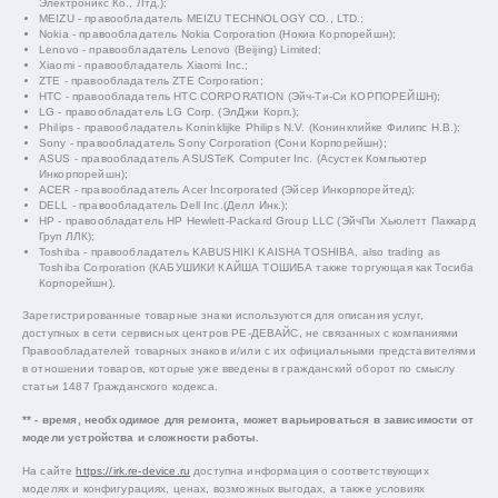
Электроникс Ко., Лтд.);
MEIZU - правообладатель MEIZU TECHNOLOGY CO., LTD.;
Nokia - правообладатель Nokia Corporation (Нокиа Корпорейшн);
Lenovo - правообладатель Lenovo (Beijing) Limited;
Xiaomi - правообладатель Xiaomi Inc.;
ZTE - правообладатель ZTE Corporation;
HTC - правообладатель HTC CORPORATION (Эйч-Ти-Си КОРПОРЕЙШН);
LG - правообладатель LG Corp. (ЭлДжи Корп.);
Philips - правообладатель Koninklijke Philips N.V. (Конинклийке Филипс Н.В.);
Sony - правообладатель Sony Corporation (Сони Корпорейшн);
ASUS - правообладатель ASUSTeK Computer Inc. (Асустек Компьютер
Инкорпорейшн);
ACER - правообладатель Acer Incorporated (Эйсер Инкорпорейтед);
DELL - правообладатель Dell Inc.(Делл Инк.);
HP - правообладатель HP Hewlett-Packard Group LLC (ЭйчПи Хьюлетт Паккард
Груп ЛЛК);
Toshiba - правообладатель KABUSHIKI KAISHA TOSHIBA, also trading as
Toshiba Corporation (КАБУШИКИ КАЙША ТОШИБА также торгующая как Тосиба
Корпорейшн).
Зарегистрированные товарные знаки используются для описания услуг,
доступных в сети сервисных центров РЕ-ДЕВАЙС, не связанных с компаниями
Правообладателей товарных знаков и/или с их официальными представителями
в отношении товаров, которые уже введены в гражданский оборот по смыслу
статьи 1487 Гражданского кодекса.
** - время, необходимое для ремонта, может варьироваться в зависимости от
модели устройства и сложности работы.
На сайте
https://irk.re-device.ru
доступна информация о соответствующих
моделях и конфигурациях, ценах, возможных выгодах, а также условиях