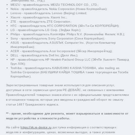
Электроникс Ко., Лтд.);
MEIZU - правообладатель MEIZU TECHNOLOGY CO., LTD.;
Nokia - правообладатель Nokia Corporation (Нокиа Корпорейшн);
Lenovo - правообладатель Lenovo (Beijing) Limited;
Xiaomi - правообладатель Xiaomi Inc.;
ZTE - правообладатель ZTE Corporation;
HTC - правообладатель HTC CORPORATION (Эйч-Ти-Си КОРПОРЕЙШН);
LG - правообладатель LG Corp. (ЭлДжи Корп.);
Philips - правообладатель Koninklijke Philips N.V. (Конинклийке Филипс Н.В.);
Sony - правообладатель Sony Corporation (Сони Корпорейшн);
ASUS - правообладатель ASUSTeK Computer Inc. (Асустек Компьютер
Инкорпорейшн);
ACER - правообладатель Acer Incorporated (Эйсер Инкорпорейтед);
DELL - правообладатель Dell Inc.(Делл Инк.);
HP - правообладатель HP Hewlett-Packard Group LLC (ЭйчПи Хьюлетт Паккард
Груп ЛЛК);
Toshiba - правообладатель KABUSHIKI KAISHA TOSHIBA, also trading as
Toshiba Corporation (КАБУШИКИ КАЙША ТОШИБА также торгующая как Тосиба
Корпорейшн).
Зарегистрированные товарные знаки используются для описания услуг,
доступных в сети сервисных центров РЕ-ДЕВАЙС, не связанных с компаниями
Правообладателей товарных знаков и/или с их официальными представителями
в отношении товаров, которые уже введены в гражданский оборот по смыслу
статьи 1487 Гражданского кодекса.
** - время, необходимое для ремонта, может варьироваться в зависимости от
модели устройства и сложности работы.
На сайте
https://irk.re-device.ru
доступна информация о соответствующих
моделях и конфигурациях, ценах, возможных выгодах, а также условиях