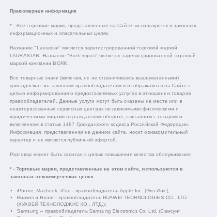
Правомерная информация
* - Все торговые марки, представленные на Сайте, используются в законных
информационных и описательных целях.
Название "Laurastar" является зарегистрированной торговой маркой
LAURASTAR. Название "Bork-Import" является зарегистрированной торговой
маркой компании BORK.
Все товарные знаки (включая, но не ограничиваясь вышеуказанными)
принадлежат их законным правообладателям и отображаются на Сайте с
целью информирования о предоставляемых услугах в отношении товаров
правообладателей. Данные услуги могут быть оказаны на месте или в
неавторизованных сервисных центрах независимыми физическими и
юридическими лицами в гражданском обороте, связанном с товаром и
включенном в статью 1487 Гражданского кодекса Российской Федерации.
Информация, представленная на данном сайте, носит ознакомительный
характер и не является публичной офертой.
Разговор может быть записан с целью повышения качества обслуживания.
* - Торговые марки, представленные на этом сайте, используются в
законных некоммерческих целях.
iPhone, Macbook, iPad - правообладатель Apple Inc. (Эпл Инк.);
Huawei и Honor - правообладатель HUAWEI TECHNOLOGIES CO., LTD.
(ХУАВЕЙ ТЕКНОЛОДЖИС КО., ЛТД.);
Samsung – правообладатель Samsung Electronics Co. Ltd. (Самсунг