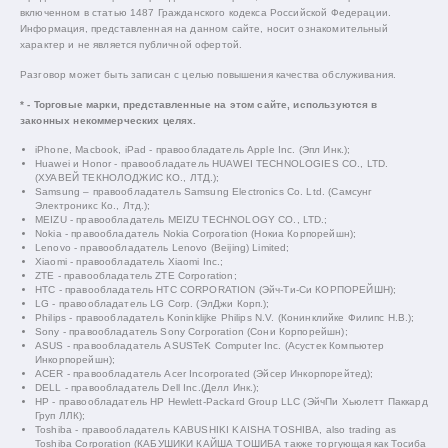
включенном в статью 1487 Гражданского кодекса Российской Федерации.
Информация, представленная на данном сайте, носит ознакомительный
характер и не является публичной офертой.
Разговор может быть записан с целью повышения качества обслуживания.
* - Торговые марки, представленные на этом сайте, используются в
законных некоммерческих целях.
iPhone, Macbook, iPad - правообладатель Apple Inc. (Эпл Инк.);
Huawei и Honor - правообладатель HUAWEI TECHNOLOGIES CO., LTD.
(ХУАВЕЙ ТЕКНОЛОДЖИС КО., ЛТД.);
Samsung – правообладатель Samsung Electronics Co. Ltd. (Самсунг
Электроникс Ко., Лтд.);
MEIZU - правообладатель MEIZU TECHNOLOGY CO., LTD.;
Nokia - правообладатель Nokia Corporation (Нокиа Корпорейшн);
Lenovo - правообладатель Lenovo (Beijing) Limited;
Xiaomi - правообладатель Xiaomi Inc.;
ZTE - правообладатель ZTE Corporation;
HTC - правообладатель HTC CORPORATION (Эйч-Ти-Си КОРПОРЕЙШН);
LG - правообладатель LG Corp. (ЭлДжи Корп.);
Philips - правообладатель Koninklijke Philips N.V. (Конинклийке Филипс Н.В.);
Sony - правообладатель Sony Corporation (Сони Корпорейшн);
ASUS - правообладатель ASUSTeK Computer Inc. (Асустек Компьютер
Инкорпорейшн);
ACER - правообладатель Acer Incorporated (Эйсер Инкорпорейтед);
DELL - правообладатель Dell Inc.(Делл Инк.);
HP - правообладатель HP Hewlett-Packard Group LLC (ЭйчПи Хьюлетт Паккард
Груп ЛЛК);
Toshiba - правообладатель KABUSHIKI KAISHA TOSHIBA, also trading as
Toshiba Corporation (КАБУШИКИ КАЙША ТОШИБА также торгующая как Тосиба