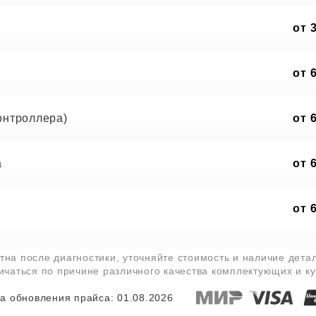
от 
от 
онтроллера)
от 
а
от 
от 
тна после диагностики, уточняйте стоимость и наличие дета
личаться по причине различного качества комплектующих и к
а обновления прайса: 01.08.2026