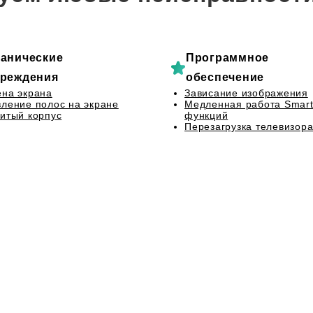
анические
Программное
реждения
обеспечение
на экрана
Зависание изображения
ление полос на экране
Медленная работа Smart
итый корпус
функций
Перезагрузка телевизор