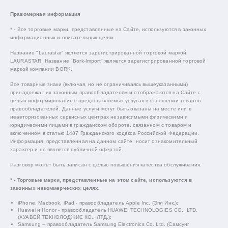
Правомерная информация
* - Все торговые марки, представленные на Сайте, используются в законных
информационных и описательных целях.
Название "Laurastar" является зарегистрированной торговой маркой
LAURASTAR. Название "Bork-Import" является зарегистрированной торговой
маркой компании BORK.
Все товарные знаки (включая, но не ограничиваясь вышеуказанными)
принадлежат их законным правообладателям и отображаются на Сайте с
целью информирования о предоставляемых услугах в отношении товаров
правообладателей. Данные услуги могут быть оказаны на месте или в
неавторизованных сервисных центрах независимыми физическими и
юридическими лицами в гражданском обороте, связанном с товаром и
включенном в статью 1487 Гражданского кодекса Российской Федерации.
Информация, представленная на данном сайте, носит ознакомительный
характер и не является публичной офертой.
Разговор может быть записан с целью повышения качества обслуживания.
* - Торговые марки, представленные на этом сайте, используются в
законных некоммерческих целях.
iPhone, Macbook, iPad - правообладатель Apple Inc. (Эпл Инк.);
Huawei и Honor - правообладатель HUAWEI TECHNOLOGIES CO., LTD.
(ХУАВЕЙ ТЕКНОЛОДЖИС КО., ЛТД.);
Samsung – правообладатель Samsung Electronics Co. Ltd. (Самсунг