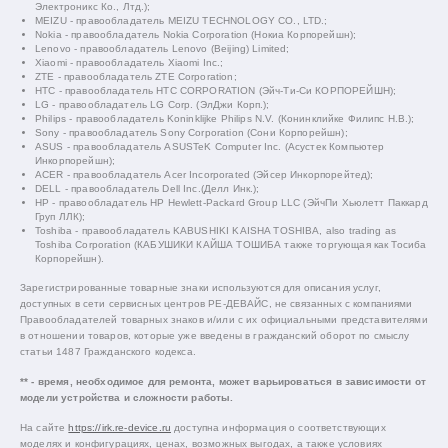
Электроникс Ко., Лтд.);
MEIZU - правообладатель MEIZU TECHNOLOGY CO., LTD.;
Nokia - правообладатель Nokia Corporation (Нокиа Корпорейшн);
Lenovo - правообладатель Lenovo (Beijing) Limited;
Xiaomi - правообладатель Xiaomi Inc.;
ZTE - правообладатель ZTE Corporation;
HTC - правообладатель HTC CORPORATION (Эйч-Ти-Си КОРПОРЕЙШН);
LG - правообладатель LG Corp. (ЭлДжи Корп.);
Philips - правообладатель Koninklijke Philips N.V. (Конинклийке Филипс Н.В.);
Sony - правообладатель Sony Corporation (Сони Корпорейшн);
ASUS - правообладатель ASUSTeK Computer Inc. (Асустек Компьютер
Инкорпорейшн);
ACER - правообладатель Acer Incorporated (Эйсер Инкорпорейтед);
DELL - правообладатель Dell Inc.(Делл Инк.);
HP - правообладатель HP Hewlett-Packard Group LLC (ЭйчПи Хьюлетт Паккард
Груп ЛЛК);
Toshiba - правообладатель KABUSHIKI KAISHA TOSHIBA, also trading as
Toshiba Corporation (КАБУШИКИ КАЙША ТОШИБА также торгующая как Тосиба
Корпорейшн).
Зарегистрированные товарные знаки используются для описания услуг,
доступных в сети сервисных центров РЕ-ДЕВАЙС, не связанных с компаниями
Правообладателей товарных знаков и/или с их официальными представителями
в отношении товаров, которые уже введены в гражданский оборот по смыслу
статьи 1487 Гражданского кодекса.
** - время, необходимое для ремонта, может варьироваться в зависимости от
модели устройства и сложности работы.
На сайте
https://irk.re-device.ru
доступна информация о соответствующих
моделях и конфигурациях, ценах, возможных выгодах, а также условиях