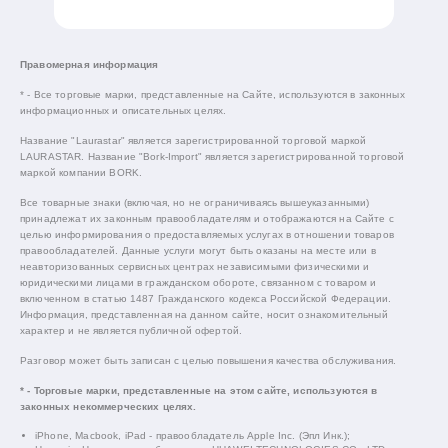
Правомерная информация
* - Все торговые марки, представленные на Сайте, используются в законных
информационных и описательных целях.
Название "Laurastar" является зарегистрированной торговой маркой
LAURASTAR. Название "Bork-Import" является зарегистрированной торговой
маркой компании BORK.
Все товарные знаки (включая, но не ограничиваясь вышеуказанными)
принадлежат их законным правообладателям и отображаются на Сайте с
целью информирования о предоставляемых услугах в отношении товаров
правообладателей. Данные услуги могут быть оказаны на месте или в
неавторизованных сервисных центрах независимыми физическими и
юридическими лицами в гражданском обороте, связанном с товаром и
включенном в статью 1487 Гражданского кодекса Российской Федерации.
Информация, представленная на данном сайте, носит ознакомительный
характер и не является публичной офертой.
Разговор может быть записан с целью повышения качества обслуживания.
* - Торговые марки, представленные на этом сайте, используются в
законных некоммерческих целях.
iPhone, Macbook, iPad - правообладатель Apple Inc. (Эпл Инк.);