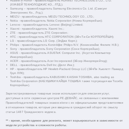
Huawei и Honor - правообладатель HUAWEI TECHNOLOGIES CO., LTD.
(ХУАВЕЙ ТЕКНОЛОДЖИС КО., ЛТД.);
Samsung – правообладатель Samsung Electronics Co. Ltd. (Самсунг
Электроникс Ко., Лтд.);
MEIZU - правообладатель MEIZU TECHNOLOGY CO., LTD.;
Nokia - правообладатель Nokia Corporation (Нокиа Корпорейшн);
Lenovo - правообладатель Lenovo (Beijing) Limited;
Xiaomi - правообладатель Xiaomi Inc.;
ZTE - правообладатель ZTE Corporation;
HTC - правообладатель HTC CORPORATION (Эйч-Ти-Си КОРПОРЕЙШН);
LG - правообладатель LG Corp. (ЭлДжи Корп.);
Philips - правообладатель Koninklijke Philips N.V. (Конинклийке Филипс Н.В.);
Sony - правообладатель Sony Corporation (Сони Корпорейшн);
ASUS - правообладатель ASUSTeK Computer Inc. (Асустек Компьютер
Инкорпорейшн);
ACER - правообладатель Acer Incorporated (Эйсер Инкорпорейтед);
DELL - правообладатель Dell Inc.(Делл Инк.);
HP - правообладатель HP Hewlett-Packard Group LLC (ЭйчПи Хьюлетт Паккард
Груп ЛЛК);
Toshiba - правообладатель KABUSHIKI KAISHA TOSHIBA, also trading as
Toshiba Corporation (КАБУШИКИ КАЙША ТОШИБА также торгующая как Тосиба
Корпорейшн).
Зарегистрированные товарные знаки используются для описания услуг,
доступных в сети сервисных центров РЕ-ДЕВАЙС, не связанных с компаниями
Правообладателей товарных знаков и/или с их официальными представителями
в отношении товаров, которые уже введены в гражданский оборот по смыслу
статьи 1487 Гражданского кодекса.
** - время, необходимое для ремонта, может варьироваться в зависимости от
модели устройства и сложности работы.