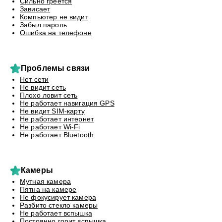
Сильно греется
Зависает
Компьютер не видит
Забыл пароль
Ошибка на телефоне
Проблемы связи
Нет сети
Не видит сеть
Плохо ловит сеть
Не работает навигация GPS
Не видит SIM-карту
Не работает интернет
Не работает Wi-Fi
Не работает Bluetooth
Камеры
Мутная камера
Пятна на камере
Не фокусирует камера
Разбито стекло камеры
Не работает вспышка
Постоянно горит вспышка