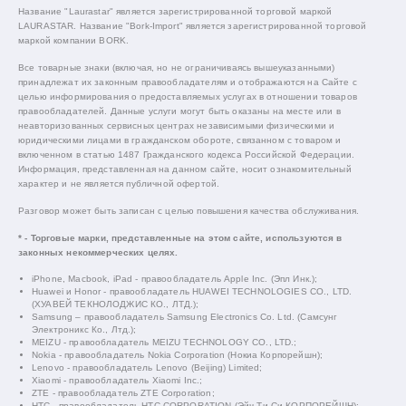
Название "Laurastar" является зарегистрированной торговой маркой
LAURASTAR. Название "Bork-Import" является зарегистрированной торговой
маркой компании BORK.
Все товарные знаки (включая, но не ограничиваясь вышеуказанными)
принадлежат их законным правообладателям и отображаются на Сайте с
целью информирования о предоставляемых услугах в отношении товаров
правообладателей. Данные услуги могут быть оказаны на месте или в
неавторизованных сервисных центрах независимыми физическими и
юридическими лицами в гражданском обороте, связанном с товаром и
включенном в статью 1487 Гражданского кодекса Российской Федерации.
Информация, представленная на данном сайте, носит ознакомительный
характер и не является публичной офертой.
Разговор может быть записан с целью повышения качества обслуживания.
* - Торговые марки, представленные на этом сайте, используются в
законных некоммерческих целях.
iPhone, Macbook, iPad - правообладатель Apple Inc. (Эпл Инк.);
Huawei и Honor - правообладатель HUAWEI TECHNOLOGIES CO., LTD.
(ХУАВЕЙ ТЕКНОЛОДЖИС КО., ЛТД.);
Samsung – правообладатель Samsung Electronics Co. Ltd. (Самсунг
Электроникс Ко., Лтд.);
MEIZU - правообладатель MEIZU TECHNOLOGY CO., LTD.;
Nokia - правообладатель Nokia Corporation (Нокиа Корпорейшн);
Lenovo - правообладатель Lenovo (Beijing) Limited;
Xiaomi - правообладатель Xiaomi Inc.;
ZTE - правообладатель ZTE Corporation;
HTC - правообладатель HTC CORPORATION (Эйч-Ти-Си КОРПОРЕЙШН);