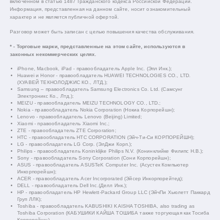
включенном в статью 1487 Гражданского кодекса Российской Федерации.
Информация, представленная на данном сайте, носит ознакомительный
характер и не является публичной офертой.
Разговор может быть записан с целью повышения качества обслуживания.
* - Торговые марки, представленные на этом сайте, используются в
законных некоммерческих целях.
iPhone, Macbook, iPad - правообладатель Apple Inc. (Эпл Инк.);
Huawei и Honor - правообладатель HUAWEI TECHNOLOGIES CO., LTD.
(ХУАВЕЙ ТЕКНОЛОДЖИС КО., ЛТД.);
Samsung – правообладатель Samsung Electronics Co. Ltd. (Самсунг
Электроникс Ко., Лтд.);
MEIZU - правообладатель MEIZU TECHNOLOGY CO., LTD.;
Nokia - правообладатель Nokia Corporation (Нокиа Корпорейшн);
Lenovo - правообладатель Lenovo (Beijing) Limited;
Xiaomi - правообладатель Xiaomi Inc.;
ZTE - правообладатель ZTE Corporation;
HTC - правообладатель HTC CORPORATION (Эйч-Ти-Си КОРПОРЕЙШН);
LG - правообладатель LG Corp. (ЭлДжи Корп.);
Philips - правообладатель Koninklijke Philips N.V. (Конинклийке Филипс Н.В.);
Sony - правообладатель Sony Corporation (Сони Корпорейшн);
ASUS - правообладатель ASUSTeK Computer Inc. (Асустек Компьютер
Инкорпорейшн);
ACER - правообладатель Acer Incorporated (Эйсер Инкорпорейтед);
DELL - правообладатель Dell Inc.(Делл Инк.);
HP - правообладатель HP Hewlett-Packard Group LLC (ЭйчПи Хьюлетт Паккард
Груп ЛЛК);
Toshiba - правообладатель KABUSHIKI KAISHA TOSHIBA, also trading as
Toshiba Corporation (КАБУШИКИ КАЙША ТОШИБА также торгующая как Тосиба
Корпорейшн).