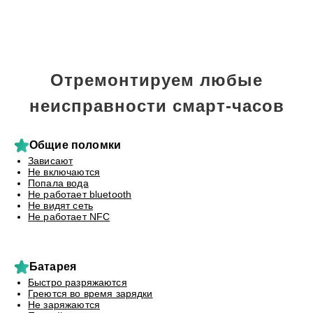
Отремонтируем любые
неисправности смарт-часов
Общие поломки
Зависают
Не включаются
Попала вода
Не работает bluetooth
Не видят сеть
Не работает NFC
Батарея
Быстро разряжаются
Греются во время зарядки
Не заряжаются