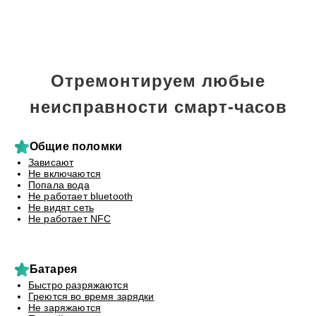
Отремонтируем любые
неисправности смарт-часов
Общие поломки
Зависают
Не включаются
Попала вода
Не работает bluetooth
Не видят сеть
Не работает NFC
Батарея
Быстро разряжаются
Греются во время зарядки
Не заряжаются