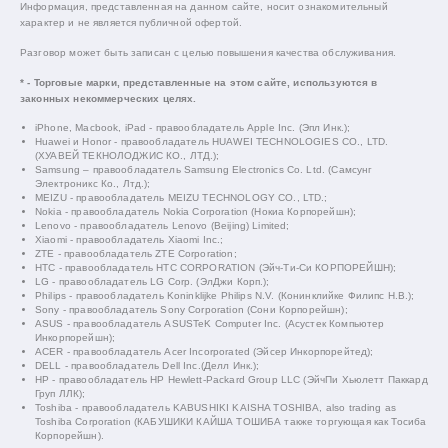
Информация, представленная на данном сайте, носит ознакомительный
характер и не является публичной офертой.
Разговор может быть записан с целью повышения качества обслуживания.
* - Торговые марки, представленные на этом сайте, используются в
законных некоммерческих целях.
iPhone, Macbook, iPad - правообладатель Apple Inc. (Эпл Инк.);
Huawei и Honor - правообладатель HUAWEI TECHNOLOGIES CO., LTD.
(ХУАВЕЙ ТЕКНОЛОДЖИС КО., ЛТД.);
Samsung – правообладатель Samsung Electronics Co. Ltd. (Самсунг
Электроникс Ко., Лтд.);
MEIZU - правообладатель MEIZU TECHNOLOGY CO., LTD.;
Nokia - правообладатель Nokia Corporation (Нокиа Корпорейшн);
Lenovo - правообладатель Lenovo (Beijing) Limited;
Xiaomi - правообладатель Xiaomi Inc.;
ZTE - правообладатель ZTE Corporation;
HTC - правообладатель HTC CORPORATION (Эйч-Ти-Си КОРПОРЕЙШН);
LG - правообладатель LG Corp. (ЭлДжи Корп.);
Philips - правообладатель Koninklijke Philips N.V. (Конинклийке Филипс Н.В.);
Sony - правообладатель Sony Corporation (Сони Корпорейшн);
ASUS - правообладатель ASUSTeK Computer Inc. (Асустек Компьютер
Инкорпорейшн);
ACER - правообладатель Acer Incorporated (Эйсер Инкорпорейтед);
DELL - правообладатель Dell Inc.(Делл Инк.);
HP - правообладатель HP Hewlett-Packard Group LLC (ЭйчПи Хьюлетт Паккард
Груп ЛЛК);
Toshiba - правообладатель KABUSHIKI KAISHA TOSHIBA, also trading as
Toshiba Corporation (КАБУШИКИ КАЙША ТОШИБА также торгующая как Тосиба
Корпорейшн).