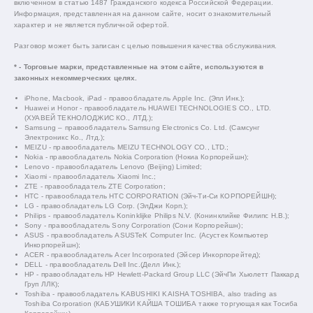
включенном в статью 1487 Гражданского кодекса Российской Федерации.
Информация, представленная на данном сайте, носит ознакомительный
характер и не является публичной офертой.
Разговор может быть записан с целью повышения качества обслуживания.
* - Торговые марки, представленные на этом сайте, используются в
законных некоммерческих целях.
iPhone, Macbook, iPad - правообладатель Apple Inc. (Эпл Инк.);
Huawei и Honor - правообладатель HUAWEI TECHNOLOGIES CO., LTD.
(ХУАВЕЙ ТЕКНОЛОДЖИС КО., ЛТД.);
Samsung – правообладатель Samsung Electronics Co. Ltd. (Самсунг
Электроникс Ко., Лтд.);
MEIZU - правообладатель MEIZU TECHNOLOGY CO., LTD.;
Nokia - правообладатель Nokia Corporation (Нокиа Корпорейшн);
Lenovo - правообладатель Lenovo (Beijing) Limited;
Xiaomi - правообладатель Xiaomi Inc.;
ZTE - правообладатель ZTE Corporation;
HTC - правообладатель HTC CORPORATION (Эйч-Ти-Си КОРПОРЕЙШН);
LG - правообладатель LG Corp. (ЭлДжи Корп.);
Philips - правообладатель Koninklijke Philips N.V. (Конинклийке Филипс Н.В.);
Sony - правообладатель Sony Corporation (Сони Корпорейшн);
ASUS - правообладатель ASUSTeK Computer Inc. (Асустек Компьютер
Инкорпорейшн);
ACER - правообладатель Acer Incorporated (Эйсер Инкорпорейтед);
DELL - правообладатель Dell Inc.(Делл Инк.);
HP - правообладатель HP Hewlett-Packard Group LLC (ЭйчПи Хьюлетт Паккард
Груп ЛЛК);
Toshiba - правообладатель KABUSHIKI KAISHA TOSHIBA, also trading as
Toshiba Corporation (КАБУШИКИ КАЙША ТОШИБА также торгующая как Тосиба