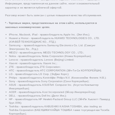
Информация, представленная на данном сайте, носит ознакомительный
характер и не является публичной офертой.
Разговор может быть записан с целью повышения качества обслуживания.
* - Торговые марки, представленные на этом сайте, используются в
законных некоммерческих целях.
iPhone, Macbook, iPad - правообладатель Apple Inc. (Эпл Инк.);
Huawei и Honor - правообладатель HUAWEI TECHNOLOGIES CO., LTD.
(ХУАВЕЙ ТЕКНОЛОДЖИС КО., ЛТД.);
Samsung – правообладатель Samsung Electronics Co. Ltd. (Самсунг
Электроникс Ко., Лтд.);
MEIZU - правообладатель MEIZU TECHNOLOGY CO., LTD.;
Nokia - правообладатель Nokia Corporation (Нокиа Корпорейшн);
Lenovo - правообладатель Lenovo (Beijing) Limited;
Xiaomi - правообладатель Xiaomi Inc.;
ZTE - правообладатель ZTE Corporation;
HTC - правообладатель HTC CORPORATION (Эйч-Ти-Си КОРПОРЕЙШН);
LG - правообладатель LG Corp. (ЭлДжи Корп.);
Philips - правообладатель Koninklijke Philips N.V. (Конинклийке Филипс Н.В.);
Sony - правообладатель Sony Corporation (Сони Корпорейшн);
ASUS - правообладатель ASUSTeK Computer Inc. (Асустек Компьютер
Инкорпорейшн);
ACER - правообладатель Acer Incorporated (Эйсер Инкорпорейтед);
DELL - правообладатель Dell Inc.(Делл Инк.);
HP - правообладатель HP Hewlett-Packard Group LLC (ЭйчПи Хьюлетт Паккард
Груп ЛЛК);
Toshiba - правообладатель KABUSHIKI KAISHA TOSHIBA, also trading as
Toshiba Corporation (КАБУШИКИ КАЙША ТОШИБА также торгующая как Тосиба
Корпорейшн).