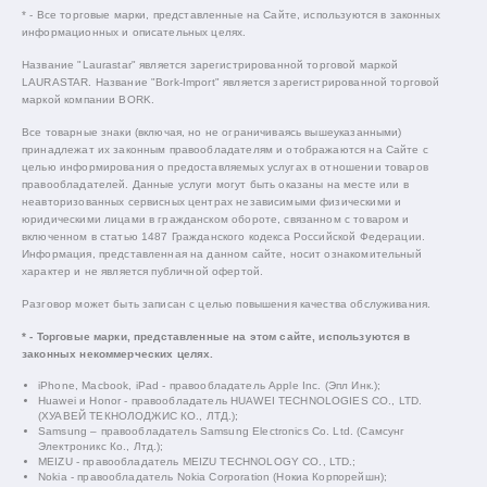
* - Все торговые марки, представленные на Сайте, используются в законных
информационных и описательных целях.
Название "Laurastar" является зарегистрированной торговой маркой
LAURASTAR. Название "Bork-Import" является зарегистрированной торговой
маркой компании BORK.
Все товарные знаки (включая, но не ограничиваясь вышеуказанными)
принадлежат их законным правообладателям и отображаются на Сайте с
целью информирования о предоставляемых услугах в отношении товаров
правообладателей. Данные услуги могут быть оказаны на месте или в
неавторизованных сервисных центрах независимыми физическими и
юридическими лицами в гражданском обороте, связанном с товаром и
включенном в статью 1487 Гражданского кодекса Российской Федерации.
Информация, представленная на данном сайте, носит ознакомительный
характер и не является публичной офертой.
Разговор может быть записан с целью повышения качества обслуживания.
* - Торговые марки, представленные на этом сайте, используются в
законных некоммерческих целях.
iPhone, Macbook, iPad - правообладатель Apple Inc. (Эпл Инк.);
Huawei и Honor - правообладатель HUAWEI TECHNOLOGIES CO., LTD.
(ХУАВЕЙ ТЕКНОЛОДЖИС КО., ЛТД.);
Samsung – правообладатель Samsung Electronics Co. Ltd. (Самсунг
Электроникс Ко., Лтд.);
MEIZU - правообладатель MEIZU TECHNOLOGY CO., LTD.;
Nokia - правообладатель Nokia Corporation (Нокиа Корпорейшн);