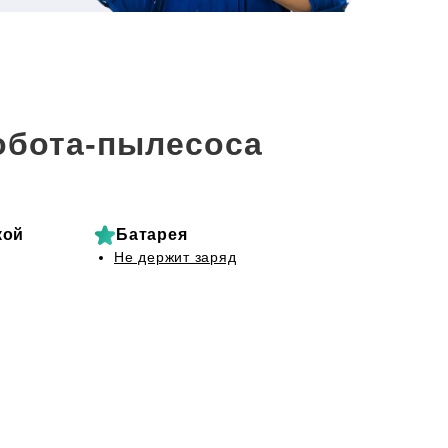
обота-пылесоса
кой
Батарея
Не держит заряд