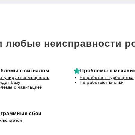
 любые неисправности р
блемы с сигналом
Проблемы с механи
егулируется мощность
Не работает турбощетка
идит базу
Не работают кнопки
лемы с навигацией
граммные сбои
ключается