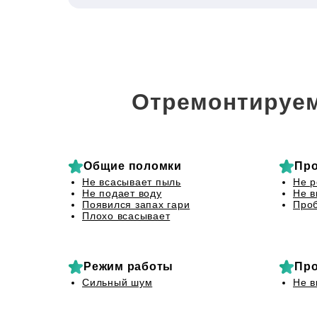
Отремонтируем
Общие поломки
Про
Не всасывает пыль
Не р
Не подает воду
Не в
Появился запах гари
Проб
Плохо всасывает
Режим работы
Про
Сильный шум
Не в