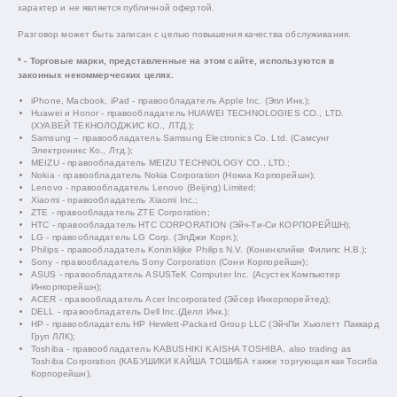
характер и не является публичной офертой.
Разговор может быть записан с целью повышения качества обслуживания.
* - Торговые марки, представленные на этом сайте, используются в
законных некоммерческих целях.
iPhone, Macbook, iPad - правообладатель Apple Inc. (Эпл Инк.);
Huawei и Honor - правообладатель HUAWEI TECHNOLOGIES CO., LTD.
(ХУАВЕЙ ТЕКНОЛОДЖИС КО., ЛТД.);
Samsung – правообладатель Samsung Electronics Co. Ltd. (Самсунг
Электроникс Ко., Лтд.);
MEIZU - правообладатель MEIZU TECHNOLOGY CO., LTD.;
Nokia - правообладатель Nokia Corporation (Нокиа Корпорейшн);
Lenovo - правообладатель Lenovo (Beijing) Limited;
Xiaomi - правообладатель Xiaomi Inc.;
ZTE - правообладатель ZTE Corporation;
HTC - правообладатель HTC CORPORATION (Эйч-Ти-Си КОРПОРЕЙШН);
LG - правообладатель LG Corp. (ЭлДжи Корп.);
Philips - правообладатель Koninklijke Philips N.V. (Конинклийке Филипс Н.В.);
Sony - правообладатель Sony Corporation (Сони Корпорейшн);
ASUS - правообладатель ASUSTeK Computer Inc. (Асустек Компьютер
Инкорпорейшн);
ACER - правообладатель Acer Incorporated (Эйсер Инкорпорейтед);
DELL - правообладатель Dell Inc.(Делл Инк.);
HP - правообладатель HP Hewlett-Packard Group LLC (ЭйчПи Хьюлетт Паккард
Груп ЛЛК);
Toshiba - правообладатель KABUSHIKI KAISHA TOSHIBA, also trading as
Toshiba Corporation (КАБУШИКИ КАЙША ТОШИБА также торгующая как Тосиба
Корпорейшн).