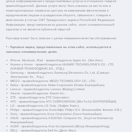
целью информирования о предоставляемых услугах в отношении товаров
правообладателей. Данные услуги могут быть оказаны на месте или в
неавторизованных сервисных центрах независимыми физическими и
юридическими лицами в гражданском обороте, связанном с товаром и
включенном в статью 1487 Гражданского кодекса Российской Федерации.
Информация, представленная на данном сайте, носит ознакомительный
характер и не является публичной офертой.
Разговор может быть записан с целью повышения качества обслуживания.
* - Торговые марки, представленные на этом сайте, используются в
законных некоммерческих целях.
iPhone, Macbook, iPad - правообладатель Apple Inc. (Эпл Инк.);
Huawei и Honor - правообладатель HUAWEI TECHNOLOGIES CO., LTD.
(ХУАВЕЙ ТЕКНОЛОДЖИС КО., ЛТД.);
Samsung – правообладатель Samsung Electronics Co. Ltd. (Самсунг
Электроникс Ко., Лтд.);
MEIZU - правообладатель MEIZU TECHNOLOGY CO., LTD.;
Nokia - правообладатель Nokia Corporation (Нокиа Корпорейшн);
Lenovo - правообладатель Lenovo (Beijing) Limited;
Xiaomi - правообладатель Xiaomi Inc.;
ZTE - правообладатель ZTE Corporation;
HTC - правообладатель HTC CORPORATION (Эйч-Ти-Си КОРПОРЕЙШН);
LG - правообладатель LG Corp. (ЭлДжи Корп.);
Philips - правообладатель Koninklijke Philips N.V. (Конинклийке Филипс Н.В.);
Sony - правообладатель Sony Corporation (Сони Корпорейшн);
ASUS - правообладатель ASUSTeK Computer Inc. (Асустек Компьютер
Инкорпорейшн);
ACER - правообладатель Acer Incorporated (Эйсер Инкорпорейтед);
DELL - правообладатель Dell Inc.(Делл Инк.);