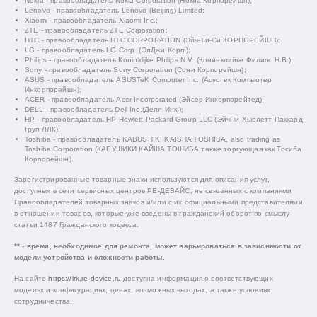
Nokia - правообладатель Nokia Corporation (Нокиа Корпорейшн);
Lenovo - правообладатель Lenovo (Beijing) Limited;
Xiaomi - правообладатель Xiaomi Inc.;
ZTE - правообладатель ZTE Corporation;
HTC - правообладатель HTC CORPORATION (Эйч-Ти-Си КОРПОРЕЙШН);
LG - правообладатель LG Corp. (ЭлДжи Корп.);
Philips - правообладатель Koninklijke Philips N.V. (Конинклийке Филипс Н.В.);
Sony - правообладатель Sony Corporation (Сони Корпорейшн);
ASUS - правообладатель ASUSTeK Computer Inc. (Асустек Компьютер
Инкорпорейшн);
ACER - правообладатель Acer Incorporated (Эйсер Инкорпорейтед);
DELL - правообладатель Dell Inc.(Делл Инк.);
HP - правообладатель HP Hewlett-Packard Group LLC (ЭйчПи Хьюлетт Паккард
Груп ЛЛК);
Toshiba - правообладатель KABUSHIKI KAISHA TOSHIBA, also trading as
Toshiba Corporation (КАБУШИКИ КАЙША ТОШИБА также торгующая как Тосиба
Корпорейшн).
Зарегистрированные товарные знаки используются для описания услуг,
доступных в сети сервисных центров РЕ-ДЕВАЙС, не связанных с компаниями
Правообладателей товарных знаков и/или с их официальными представителями
в отношении товаров, которые уже введены в гражданский оборот по смыслу
статьи 1487 Гражданского кодекса.
** - время, необходимое для ремонта, может варьироваться в зависимости от
модели устройства и сложности работы.
На сайте
https://irk.re-device.ru
доступна информация о соответствующих
моделях и конфигурациях, ценах, возможных выгодах, а также условиях
сотрудничества.