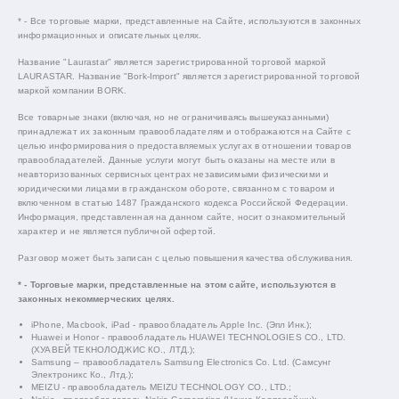
* - Все торговые марки, представленные на Сайте, используются в законных
информационных и описательных целях.
Название "Laurastar" является зарегистрированной торговой маркой
LAURASTAR. Название "Bork-Import" является зарегистрированной торговой
маркой компании BORK.
Все товарные знаки (включая, но не ограничиваясь вышеуказанными)
принадлежат их законным правообладателям и отображаются на Сайте с
целью информирования о предоставляемых услугах в отношении товаров
правообладателей. Данные услуги могут быть оказаны на месте или в
неавторизованных сервисных центрах независимыми физическими и
юридическими лицами в гражданском обороте, связанном с товаром и
включенном в статью 1487 Гражданского кодекса Российской Федерации.
Информация, представленная на данном сайте, носит ознакомительный
характер и не является публичной офертой.
Разговор может быть записан с целью повышения качества обслуживания.
* - Торговые марки, представленные на этом сайте, используются в
законных некоммерческих целях.
iPhone, Macbook, iPad - правообладатель Apple Inc. (Эпл Инк.);
Huawei и Honor - правообладатель HUAWEI TECHNOLOGIES CO., LTD.
(ХУАВЕЙ ТЕКНОЛОДЖИС КО., ЛТД.);
Samsung – правообладатель Samsung Electronics Co. Ltd. (Самсунг
Электроникс Ко., Лтд.);
MEIZU - правообладатель MEIZU TECHNOLOGY CO., LTD.;