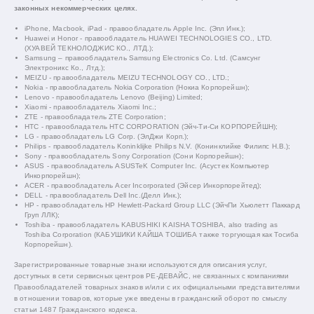
законных некоммерческих целях.
iPhone, Macbook, iPad - правообладатель Apple Inc. (Эпл Инк.);
Huawei и Honor - правообладатель HUAWEI TECHNOLOGIES CO., LTD.
(ХУАВЕЙ ТЕКНОЛОДЖИС КО., ЛТД.);
Samsung – правообладатель Samsung Electronics Co. Ltd. (Самсунг
Электроникс Ко., Лтд.);
MEIZU - правообладатель MEIZU TECHNOLOGY CO., LTD.;
Nokia - правообладатель Nokia Corporation (Нокиа Корпорейшн);
Lenovo - правообладатель Lenovo (Beijing) Limited;
Xiaomi - правообладатель Xiaomi Inc.;
ZTE - правообладатель ZTE Corporation;
HTC - правообладатель HTC CORPORATION (Эйч-Ти-Си КОРПОРЕЙШН);
LG - правообладатель LG Corp. (ЭлДжи Корп.);
Philips - правообладатель Koninklijke Philips N.V. (Конинклийке Филипс Н.В.);
Sony - правообладатель Sony Corporation (Сони Корпорейшн);
ASUS - правообладатель ASUSTeK Computer Inc. (Асустек Компьютер
Инкорпорейшн);
ACER - правообладатель Acer Incorporated (Эйсер Инкорпорейтед);
DELL - правообладатель Dell Inc.(Делл Инк.);
HP - правообладатель HP Hewlett-Packard Group LLC (ЭйчПи Хьюлетт Паккард
Груп ЛЛК);
Toshiba - правообладатель KABUSHIKI KAISHA TOSHIBA, also trading as
Toshiba Corporation (КАБУШИКИ КАЙША ТОШИБА также торгующая как Тосиба
Корпорейшн).
Зарегистрированные товарные знаки используются для описания услуг,
доступных в сети сервисных центров РЕ-ДЕВАЙС, не связанных с компаниями
Правообладателей товарных знаков и/или с их официальными представителями
в отношении товаров, которые уже введены в гражданский оборот по смыслу
статьи 1487 Гражданского кодекса.