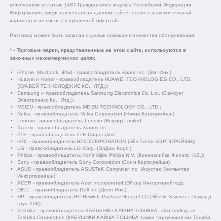
включенном в статью 1487 Гражданского кодекса Российской Федерации.
Информация, представленная на данном сайте, носит ознакомительный
характер и не является публичной офертой.
Разговор может быть записан с целью повышения качества обслуживания.
* - Торговые марки, представленные на этом сайте, используются в
законных некоммерческих целях.
iPhone, Macbook, iPad - правообладатель Apple Inc. (Эпл Инк.);
Huawei и Honor - правообладатель HUAWEI TECHNOLOGIES CO., LTD.
(ХУАВЕЙ ТЕКНОЛОДЖИС КО., ЛТД.);
Samsung – правообладатель Samsung Electronics Co. Ltd. (Самсунг
Электроникс Ко., Лтд.);
MEIZU - правообладатель MEIZU TECHNOLOGY CO., LTD.;
Nokia - правообладатель Nokia Corporation (Нокиа Корпорейшн);
Lenovo - правообладатель Lenovo (Beijing) Limited;
Xiaomi - правообладатель Xiaomi Inc.;
ZTE - правообладатель ZTE Corporation;
HTC - правообладатель HTC CORPORATION (Эйч-Ти-Си КОРПОРЕЙШН);
LG - правообладатель LG Corp. (ЭлДжи Корп.);
Philips - правообладатель Koninklijke Philips N.V. (Конинклийке Филипс Н.В.);
Sony - правообладатель Sony Corporation (Сони Корпорейшн);
ASUS - правообладатель ASUSTeK Computer Inc. (Асустек Компьютер
Инкорпорейшн);
ACER - правообладатель Acer Incorporated (Эйсер Инкорпорейтед);
DELL - правообладатель Dell Inc.(Делл Инк.);
HP - правообладатель HP Hewlett-Packard Group LLC (ЭйчПи Хьюлетт Паккард
Груп ЛЛК);
Toshiba - правообладатель KABUSHIKI KAISHA TOSHIBA, also trading as
Toshiba Corporation (КАБУШИКИ КАЙША ТОШИБА также торгующая как Тосиба