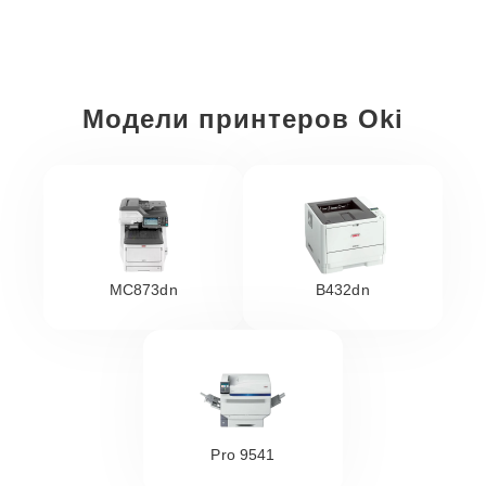
Модели принтеров Oki
MC873dn
B432dn
Pro 9541