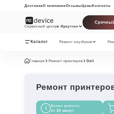
Доставка
О компании
Отзывы
Цены
Контакты
Срочный
Сервисный центр
в Иркутске
Каталог
Ремонт ноутбуков
Ре
Главная
Ремонт принтеров
Deli
Ремонт принтеров
Время ремонта
от 20 минут