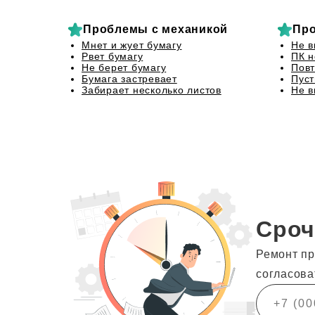
Проблемы с механикой
Про
Мнет и жует бумагу
Не в
Рвет бумагу
ПК н
Не берет бумагу
Повт
Бумага застревает
Пуст
Забирает несколько листов
Не в
Сроч
Ремонт пр
согласова