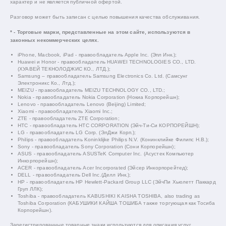
характер и не является публичной офертой.
Разговор может быть записан с целью повышения качества обслуживания.
* - Торговые марки, представленные на этом сайте, используются в
законных некоммерческих целях.
iPhone, Macbook, iPad - правообладатель Apple Inc. (Эпл Инк.);
Huawei и Honor - правообладатель HUAWEI TECHNOLOGIES CO., LTD.
(ХУАВЕЙ ТЕКНОЛОДЖИС КО., ЛТД.);
Samsung – правообладатель Samsung Electronics Co. Ltd. (Самсунг
Электроникс Ко., Лтд.);
MEIZU - правообладатель MEIZU TECHNOLOGY CO., LTD.;
Nokia - правообладатель Nokia Corporation (Нокиа Корпорейшн);
Lenovo - правообладатель Lenovo (Beijing) Limited;
Xiaomi - правообладатель Xiaomi Inc.;
ZTE - правообладатель ZTE Corporation;
HTC - правообладатель HTC CORPORATION (Эйч-Ти-Си КОРПОРЕЙШН);
LG - правообладатель LG Corp. (ЭлДжи Корп.);
Philips - правообладатель Koninklijke Philips N.V. (Конинклийке Филипс Н.В.);
Sony - правообладатель Sony Corporation (Сони Корпорейшн);
ASUS - правообладатель ASUSTeK Computer Inc. (Асустек Компьютер
Инкорпорейшн);
ACER - правообладатель Acer Incorporated (Эйсер Инкорпорейтед);
DELL - правообладатель Dell Inc.(Делл Инк.);
HP - правообладатель HP Hewlett-Packard Group LLC (ЭйчПи Хьюлетт Паккард
Груп ЛЛК);
Toshiba - правообладатель KABUSHIKI KAISHA TOSHIBA, also trading as
Toshiba Corporation (КАБУШИКИ КАЙША ТОШИБА также торгующая как Тосиба
Корпорейшн).
Зарегистрированные товарные знаки используются для описания услуг,