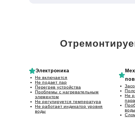
Отремонтируе
Электроника
Мех
Не включается
пов
Не подает пар
Засо
Перегрев устройства
Пол
Проблемы с нагревательным
Не р
элементом
пар
Не регулируется температура
Проб
Не работает индикатор уровня
вод
воды
Слом