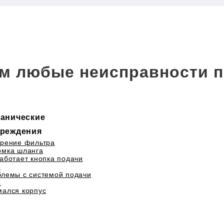
м любые неисправности п
анические
реждения
рение фильтра
омка шланга
аботает кнопка подачи
а
лемы с системой подачи
ы
ался корпус