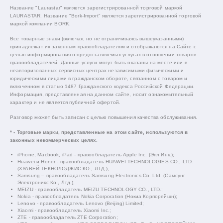
Название "Laurastar" является зарегистрированной торговой маркой
LAURASTAR. Название "Bork-Import" является зарегистрированной торговой
маркой компании BORK.
Все товарные знаки (включая, но не ограничиваясь вышеуказанными)
принадлежат их законным правообладателям и отображаются на Сайте с
целью информирования о предоставляемых услугах в отношении товаров
правообладателей. Данные услуги могут быть оказаны на месте или в
неавторизованных сервисных центрах независимыми физическими и
юридическими лицами в гражданском обороте, связанном с товаром и
включенном в статью 1487 Гражданского кодекса Российской Федерации.
Информация, представленная на данном сайте, носит ознакомительный
характер и не является публичной офертой.
Разговор может быть записан с целью повышения качества обслуживания.
* - Торговые марки, представленные на этом сайте, используются в
законных некоммерческих целях.
iPhone, Macbook, iPad - правообладатель Apple Inc. (Эпл Инк.);
Huawei и Honor - правообладатель HUAWEI TECHNOLOGIES CO., LTD.
(ХУАВЕЙ ТЕКНОЛОДЖИС КО., ЛТД.);
Samsung – правообладатель Samsung Electronics Co. Ltd. (Самсунг
Электроникс Ко., Лтд.);
MEIZU - правообладатель MEIZU TECHNOLOGY CO., LTD.;
Nokia - правообладатель Nokia Corporation (Нокиа Корпорейшн);
Lenovo - правообладатель Lenovo (Beijing) Limited;
Xiaomi - правообладатель Xiaomi Inc.;
ZTE - правообладатель ZTE Corporation;