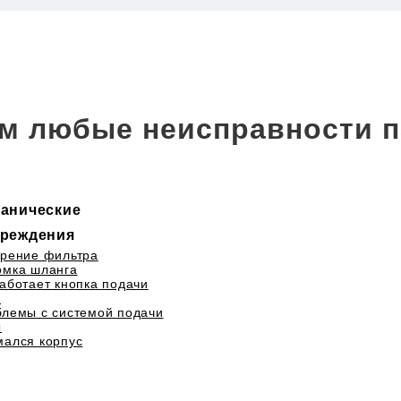
м любые неисправности п
анические
реждения
рение фильтра
омка шланга
аботает кнопка подачи
а
лемы с системой подачи
ы
ался корпус