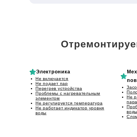
Отремонтируе
Электроника
Мех
Не включается
пов
Не подает пар
Засо
Перегрев устройства
Пол
Проблемы с нагревательным
Не р
элементом
пар
Не регулируется температура
Проб
Не работает индикатор уровня
вод
воды
Слом