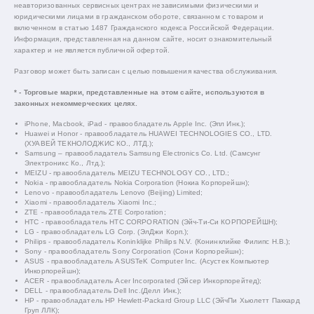
неавторизованных сервисных центрах независимыми физическими и
юридическими лицами в гражданском обороте, связанном с товаром и
включенном в статью 1487 Гражданского кодекса Российской Федерации.
Информация, представленная на данном сайте, носит ознакомительный
характер и не является публичной офертой.
Разговор может быть записан с целью повышения качества обслуживания.
* - Торговые марки, представленные на этом сайте, используются в
законных некоммерческих целях.
iPhone, Macbook, iPad - правообладатель Apple Inc. (Эпл Инк.);
Huawei и Honor - правообладатель HUAWEI TECHNOLOGIES CO., LTD.
(ХУАВЕЙ ТЕКНОЛОДЖИС КО., ЛТД.);
Samsung – правообладатель Samsung Electronics Co. Ltd. (Самсунг
Электроникс Ко., Лтд.);
MEIZU - правообладатель MEIZU TECHNOLOGY CO., LTD.;
Nokia - правообладатель Nokia Corporation (Нокиа Корпорейшн);
Lenovo - правообладатель Lenovo (Beijing) Limited;
Xiaomi - правообладатель Xiaomi Inc.;
ZTE - правообладатель ZTE Corporation;
HTC - правообладатель HTC CORPORATION (Эйч-Ти-Си КОРПОРЕЙШН);
LG - правообладатель LG Corp. (ЭлДжи Корп.);
Philips - правообладатель Koninklijke Philips N.V. (Конинклийке Филипс Н.В.);
Sony - правообладатель Sony Corporation (Сони Корпорейшн);
ASUS - правообладатель ASUSTeK Computer Inc. (Асустек Компьютер
Инкорпорейшн);
ACER - правообладатель Acer Incorporated (Эйсер Инкорпорейтед);
DELL - правообладатель Dell Inc.(Делл Инк.);
HP - правообладатель HP Hewlett-Packard Group LLC (ЭйчПи Хьюлетт Паккард
Груп ЛЛК);