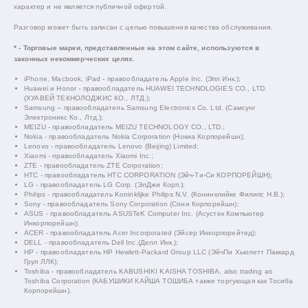
характер и не является публичной офертой.
Разговор может быть записан с целью повышения качества обслуживания.
* - Торговые марки, представленные на этом сайте, используются в
законных некоммерческих целях.
iPhone, Macbook, iPad - правообладатель Apple Inc. (Эпл Инк.);
Huawei и Honor - правообладатель HUAWEI TECHNOLOGIES CO., LTD.
(ХУАВЕЙ ТЕКНОЛОДЖИС КО., ЛТД.);
Samsung – правообладатель Samsung Electronics Co. Ltd. (Самсунг
Электроникс Ко., Лтд.);
MEIZU - правообладатель MEIZU TECHNOLOGY CO., LTD.;
Nokia - правообладатель Nokia Corporation (Нокиа Корпорейшн);
Lenovo - правообладатель Lenovo (Beijing) Limited;
Xiaomi - правообладатель Xiaomi Inc.;
ZTE - правообладатель ZTE Corporation;
HTC - правообладатель HTC CORPORATION (Эйч-Ти-Си КОРПОРЕЙШН);
LG - правообладатель LG Corp. (ЭлДжи Корп.);
Philips - правообладатель Koninklijke Philips N.V. (Конинклийке Филипс Н.В.);
Sony - правообладатель Sony Corporation (Сони Корпорейшн);
ASUS - правообладатель ASUSTeK Computer Inc. (Асустек Компьютер
Инкорпорейшн);
ACER - правообладатель Acer Incorporated (Эйсер Инкорпорейтед);
DELL - правообладатель Dell Inc.(Делл Инк.);
HP - правообладатель HP Hewlett-Packard Group LLC (ЭйчПи Хьюлетт Паккард
Груп ЛЛК);
Toshiba - правообладатель KABUSHIKI KAISHA TOSHIBA, also trading as
Toshiba Corporation (КАБУШИКИ КАЙША ТОШИБА также торгующая как Тосиба
Корпорейшн).