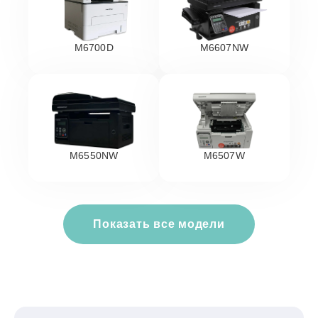
M6700D
M6607NW
M6550NW
M6507W
Показать все модели