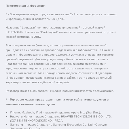
Правомерная информация
* - Все торговые марки, представленные на Сайте, используются в законных
информационных и описательных целях.
Название "Laurastar" является зарегистрированной торговой маркой
LAURASTAR. Название "Bork-Import" является зарегистрированной торговой
маркой компании BORK.
Все товарные знаки (включая, но не ограничиваясь вышеуказанными)
принадлежат их законным правообладателям и отображаются на Сайте с
целью информирования о предоставляемых услугах в отношении товаров
правообладателей. Данные услуги могут быть оказаны на месте или в
неавторизованных сервисных центрах независимыми физическими и
юридическими лицами в гражданском обороте, связанном с товаром и
включенном в статью 1487 Гражданского кодекса Российской Федерации.
Информация, представленная на данном сайте, носит ознакомительный
характер и не является публичной офертой.
Разговор может быть записан с целью повышения качества обслуживания.
* - Торговые марки, представленные на этом сайте, используются в
законных некоммерческих целях.
iPhone, Macbook, iPad - правообладатель Apple Inc. (Эпл Инк.);
Huawei и Honor - правообладатель HUAWEI TECHNOLOGIES CO., LTD.
(ХУАВЕЙ ТЕКНОЛОДЖИС КО., ЛТД.);
Samsung – правообладатель Samsung Electronics Co. Ltd. (Самсунг
Электроникс Ко., Лтд.);