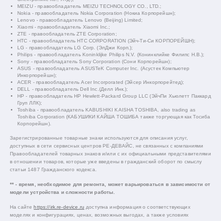
MEIZU - правообладатель MEIZU TECHNOLOGY CO., LTD.;
Nokia - правообладатель Nokia Corporation (Нокиа Корпорейшн);
Lenovo - правообладатель Lenovo (Beijing) Limited;
Xiaomi - правообладатель Xiaomi Inc.;
ZTE - правообладатель ZTE Corporation;
HTC - правообладатель HTC CORPORATION (Эйч-Ти-Си КОРПОРЕЙШН);
LG - правообладатель LG Corp. (ЭлДжи Корп.);
Philips - правообладатель Koninklijke Philips N.V. (Конинклийке Филипс Н.В.);
Sony - правообладатель Sony Corporation (Сони Корпорейшн);
ASUS - правообладатель ASUSTeK Computer Inc. (Асустек Компьютер
Инкорпорейшн);
ACER - правообладатель Acer Incorporated (Эйсер Инкорпорейтед);
DELL - правообладатель Dell Inc.(Делл Инк.);
HP - правообладатель HP Hewlett-Packard Group LLC (ЭйчПи Хьюлетт Паккард
Груп ЛЛК);
Toshiba - правообладатель KABUSHIKI KAISHA TOSHIBA, also trading as
Toshiba Corporation (КАБУШИКИ КАЙША ТОШИБА также торгующая как Тосиба
Корпорейшн).
Зарегистрированные товарные знаки используются для описания услуг,
доступных в сети сервисных центров РЕ-ДЕВАЙС, не связанных с компаниями
Правообладателей товарных знаков и/или с их официальными представителями
в отношении товаров, которые уже введены в гражданский оборот по смыслу
статьи 1487 Гражданского кодекса.
** - время, необходимое для ремонта, может варьироваться в зависимости от
модели устройства и сложности работы.
На сайте
https://irk.re-device.ru
доступна информация о соответствующих
моделях и конфигурациях, ценах, возможных выгодах, а также условиях