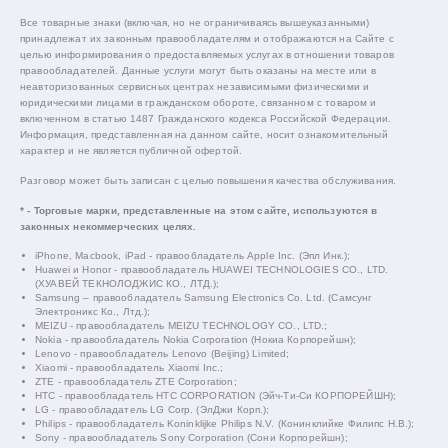
Все товарные знаки (включая, но не ограничиваясь вышеуказанными)
принадлежат их законным правообладателям и отображаются на Сайте с
целью информирования о предоставляемых услугах в отношении товаров
правообладателей. Данные услуги могут быть оказаны на месте или в
неавторизованных сервисных центрах независимыми физическими и
юридическими лицами в гражданском обороте, связанном с товаром и
включенном в статью 1487 Гражданского кодекса Российской Федерации.
Информация, представленная на данном сайте, носит ознакомительный
характер и не является публичной офертой.
Разговор может быть записан с целью повышения качества обслуживания.
* - Торговые марки, представленные на этом сайте, используются в
законных некоммерческих целях.
iPhone, Macbook, iPad - правообладатель Apple Inc. (Эпл Инк.);
Huawei и Honor - правообладатель HUAWEI TECHNOLOGIES CO., LTD.
(ХУАВЕЙ ТЕКНОЛОДЖИС КО., ЛТД.);
Samsung – правообладатель Samsung Electronics Co. Ltd. (Самсунг
Электроникс Ко., Лтд.);
MEIZU - правообладатель MEIZU TECHNOLOGY CO., LTD.;
Nokia - правообладатель Nokia Corporation (Нокиа Корпорейшн);
Lenovo - правообладатель Lenovo (Beijing) Limited;
Xiaomi - правообладатель Xiaomi Inc.;
ZTE - правообладатель ZTE Corporation;
HTC - правообладатель HTC CORPORATION (Эйч-Ти-Си КОРПОРЕЙШН);
LG - правообладатель LG Corp. (ЭлДжи Корп.);
Philips - правообладатель Koninklijke Philips N.V. (Конинклийке Филипс Н.В.);
Sony - правообладатель Sony Corporation (Сони Корпорейшн);