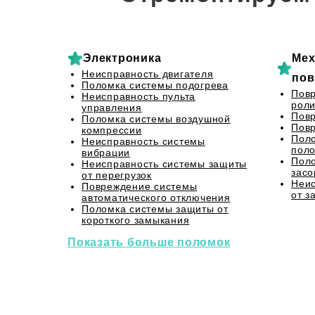
Электроника
Мех
Неисправность двигателя
пов
Поломка системы подогрева
Пов
Неисправность пульта
роли
управления
Повр
Поломка системы воздушной
Повр
компрессии
Поло
Неисправность системы
пол
вибрации
Поло
Неисправность системы защиты
засо
от перегрузок
Неис
Повреждение системы
от з
автоматического отключения
Поломка системы защиты от
короткого замыкания
Показать больше поломок