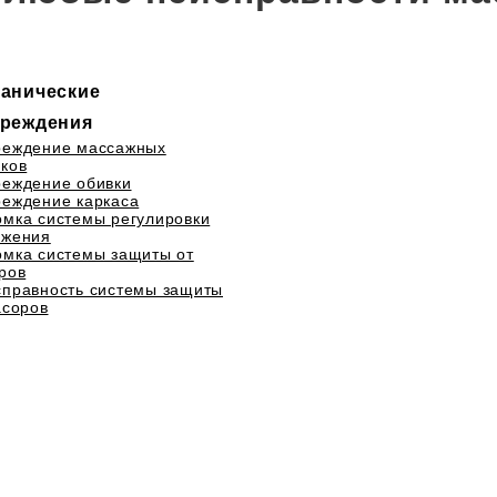
анические
реждения
реждение массажных
ков
еждение обивки
еждение каркаса
мка системы регулировки
ожения
мка системы защиты от
ров
правность системы защиты
асоров