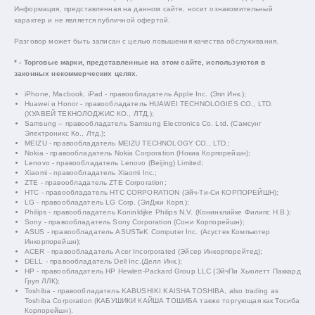
Информация, представленная на данном сайте, носит ознакомительный
характер и не является публичной офертой.
Разговор может быть записан с целью повышения качества обслуживания.
* - Торговые марки, представленные на этом сайте, используются в
законных некоммерческих целях.
iPhone, Macbook, iPad - правообладатель Apple Inc. (Эпл Инк.);
Huawei и Honor - правообладатель HUAWEI TECHNOLOGIES CO., LTD.
(ХУАВЕЙ ТЕКНОЛОДЖИС КО., ЛТД.);
Samsung – правообладатель Samsung Electronics Co. Ltd. (Самсунг
Электроникс Ко., Лтд.);
MEIZU - правообладатель MEIZU TECHNOLOGY CO., LTD.;
Nokia - правообладатель Nokia Corporation (Нокиа Корпорейшн);
Lenovo - правообладатель Lenovo (Beijing) Limited;
Xiaomi - правообладатель Xiaomi Inc.;
ZTE - правообладатель ZTE Corporation;
HTC - правообладатель HTC CORPORATION (Эйч-Ти-Си КОРПОРЕЙШН);
LG - правообладатель LG Corp. (ЭлДжи Корп.);
Philips - правообладатель Koninklijke Philips N.V. (Конинклийке Филипс Н.В.);
Sony - правообладатель Sony Corporation (Сони Корпорейшн);
ASUS - правообладатель ASUSTeK Computer Inc. (Асустек Компьютер
Инкорпорейшн);
ACER - правообладатель Acer Incorporated (Эйсер Инкорпорейтед);
DELL - правообладатель Dell Inc.(Делл Инк.);
HP - правообладатель HP Hewlett-Packard Group LLC (ЭйчПи Хьюлетт Паккард
Груп ЛЛК);
Toshiba - правообладатель KABUSHIKI KAISHA TOSHIBA, also trading as
Toshiba Corporation (КАБУШИКИ КАЙША ТОШИБА также торгующая как Тосиба
Корпорейшн).