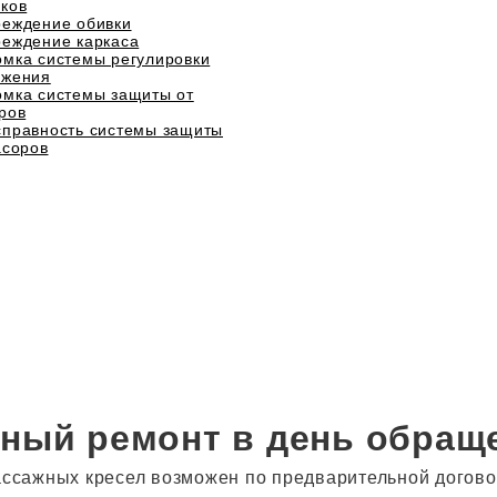
ков
еждение обивки
еждение каркаса
мка системы регулировки
ожения
мка системы защиты от
ров
правность системы защиты
асоров
ный ремонт в день обращ
ссажных кресел возможен по предварительной договор