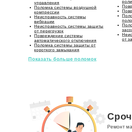
роли
управления
Повр
Поломка системы воздушной
Повр
компрессии
Поло
Неисправность системы
пол
вибрации
Поло
Неисправность системы защиты
засо
от перегрузок
Неис
Повреждение системы
от з
автоматического отключения
Поломка системы защиты от
короткого замыкания
Показать больше поломок
Сроч
Ремонт ма