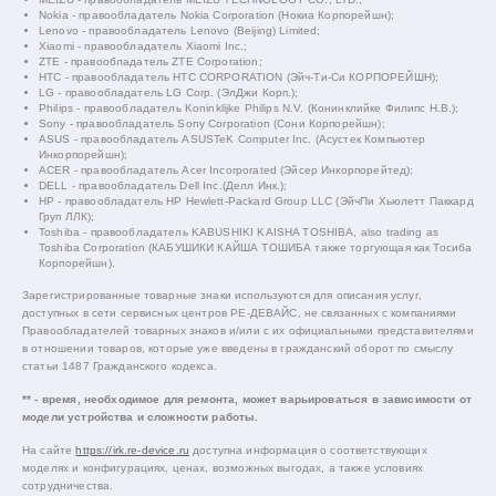
Nokia - правообладатель Nokia Corporation (Нокиа Корпорейшн);
Lenovo - правообладатель Lenovo (Beijing) Limited;
Xiaomi - правообладатель Xiaomi Inc.;
ZTE - правообладатель ZTE Corporation;
HTC - правообладатель HTC CORPORATION (Эйч-Ти-Си КОРПОРЕЙШН);
LG - правообладатель LG Corp. (ЭлДжи Корп.);
Philips - правообладатель Koninklijke Philips N.V. (Конинклийке Филипс Н.В.);
Sony - правообладатель Sony Corporation (Сони Корпорейшн);
ASUS - правообладатель ASUSTeK Computer Inc. (Асустек Компьютер
Инкорпорейшн);
ACER - правообладатель Acer Incorporated (Эйсер Инкорпорейтед);
DELL - правообладатель Dell Inc.(Делл Инк.);
HP - правообладатель HP Hewlett-Packard Group LLC (ЭйчПи Хьюлетт Паккард
Груп ЛЛК);
Toshiba - правообладатель KABUSHIKI KAISHA TOSHIBA, also trading as
Toshiba Corporation (КАБУШИКИ КАЙША ТОШИБА также торгующая как Тосиба
Корпорейшн).
Зарегистрированные товарные знаки используются для описания услуг,
доступных в сети сервисных центров РЕ-ДЕВАЙС, не связанных с компаниями
Правообладателей товарных знаков и/или с их официальными представителями
в отношении товаров, которые уже введены в гражданский оборот по смыслу
статьи 1487 Гражданского кодекса.
** - время, необходимое для ремонта, может варьироваться в зависимости от
модели устройства и сложности работы.
На сайте
https://irk.re-device.ru
доступна информация о соответствующих
моделях и конфигурациях, ценах, возможных выгодах, а также условиях
сотрудничества.