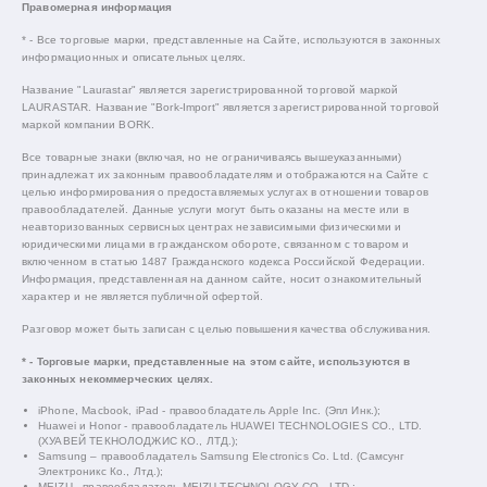
Правомерная информация
* - Все торговые марки, представленные на Сайте, используются в законных
информационных и описательных целях.
Название "Laurastar" является зарегистрированной торговой маркой
LAURASTAR. Название "Bork-Import" является зарегистрированной торговой
маркой компании BORK.
Все товарные знаки (включая, но не ограничиваясь вышеуказанными)
принадлежат их законным правообладателям и отображаются на Сайте с
целью информирования о предоставляемых услугах в отношении товаров
правообладателей. Данные услуги могут быть оказаны на месте или в
неавторизованных сервисных центрах независимыми физическими и
юридическими лицами в гражданском обороте, связанном с товаром и
включенном в статью 1487 Гражданского кодекса Российской Федерации.
Информация, представленная на данном сайте, носит ознакомительный
характер и не является публичной офертой.
Разговор может быть записан с целью повышения качества обслуживания.
* - Торговые марки, представленные на этом сайте, используются в
законных некоммерческих целях.
iPhone, Macbook, iPad - правообладатель Apple Inc. (Эпл Инк.);
Huawei и Honor - правообладатель HUAWEI TECHNOLOGIES CO., LTD.
(ХУАВЕЙ ТЕКНОЛОДЖИС КО., ЛТД.);
Samsung – правообладатель Samsung Electronics Co. Ltd. (Самсунг
Электроникс Ко., Лтд.);
MEIZU - правообладатель MEIZU TECHNOLOGY CO., LTD.;