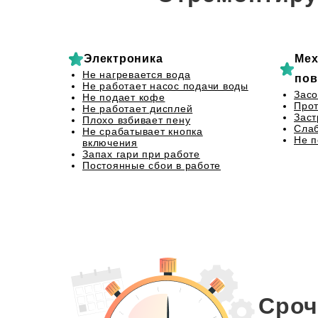
Электроника
Мех
Не нагревается вода
пов
Не работает насос подачи воды
Засо
Не подает кофе
Прот
Не работает дисплей
Заст
Плохо взбивает пену
Сла
Не срабатывает кнопка
Не 
включения
Запах гари при работе
Постоянные сбои в работе
Сроч