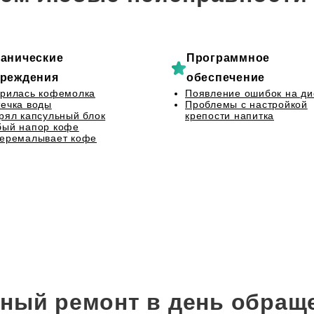
анические
Программное
реждения
обеспечение
рилась кофемолка
Появление ошибок на ди
ечка воды
Проблемы с настройкой
рял капсульный блок
крепости напитка
бый напор кофе
перемалывает кофе
ный ремонт в день обращ