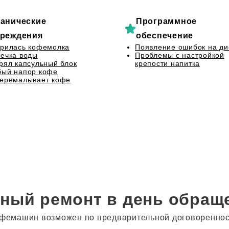
анические
Программное
реждения
обеспечение
рилась кофемолка
Появление ошибок на ди
ечка воды
Проблемы с настройкой
рял капсульный блок
крепости напитка
бый напор кофе
перемалывает кофе
ный ремонт в день обращ
фемашин возможен по предварительной договоренности