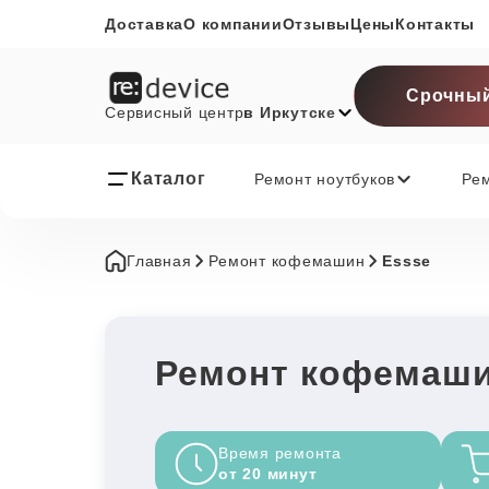
Доставка
О компании
Отзывы
Цены
Контакты
Срочный
Сервисный центр
в Иркутске
Каталог
Ремонт ноутбуков
Ре
Главная
Ремонт кофемашин
Essse
Ремонт кофемаши
Время ремонта
от 20 минут