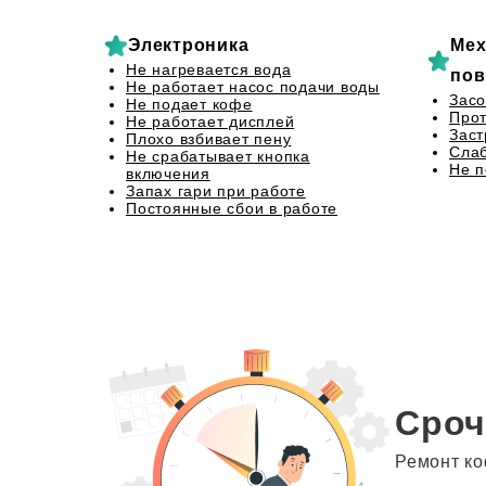
Электроника
Мех
Не нагревается вода
пов
Не работает насос подачи воды
Засо
Не подает кофе
Прот
Не работает дисплей
Заст
Плохо взбивает пену
Сла
Не срабатывает кнопка
Не 
включения
Запах гари при работе
Постоянные сбои в работе
Сроч
Ремонт ко