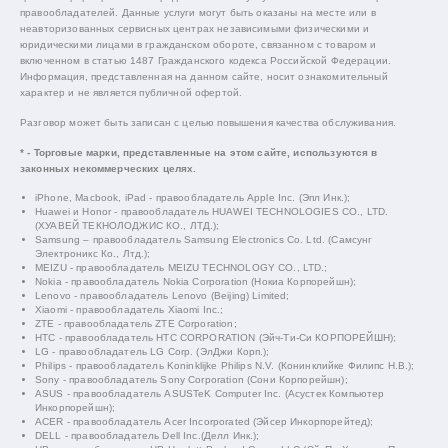
правообладателей. Данные услуги могут быть оказаны на месте или в
неавторизованных сервисных центрах независимыми физическими и
юридическими лицами в гражданском обороте, связанном с товаром и
включенном в статью 1487 Гражданского кодекса Российской Федерации.
Информация, представленная на данном сайте, носит ознакомительный
характер и не является публичной офертой.
Разговор может быть записан с целью повышения качества обслуживания.
* - Торговые марки, представленные на этом сайте, используются в
законных некоммерческих целях.
iPhone, Macbook, iPad - правообладатель Apple Inc. (Эпл Инк.);
Huawei и Honor - правообладатель HUAWEI TECHNOLOGIES CO., LTD.
(ХУАВЕЙ ТЕКНОЛОДЖИС КО., ЛТД.);
Samsung – правообладатель Samsung Electronics Co. Ltd. (Самсунг
Электроникс Ко., Лтд.);
MEIZU - правообладатель MEIZU TECHNOLOGY CO., LTD.;
Nokia - правообладатель Nokia Corporation (Нокиа Корпорейшн);
Lenovo - правообладатель Lenovo (Beijing) Limited;
Xiaomi - правообладатель Xiaomi Inc.;
ZTE - правообладатель ZTE Corporation;
HTC - правообладатель HTC CORPORATION (Эйч-Ти-Си КОРПОРЕЙШН);
LG - правообладатель LG Corp. (ЭлДжи Корп.);
Philips - правообладатель Koninklijke Philips N.V. (Конинклийке Филипс Н.В.);
Sony - правообладатель Sony Corporation (Сони Корпорейшн);
ASUS - правообладатель ASUSTeK Computer Inc. (Асустек Компьютер
Инкорпорейшн);
ACER - правообладатель Acer Incorporated (Эйсер Инкорпорейтед);
DELL - правообладатель Dell Inc.(Делл Инк.);