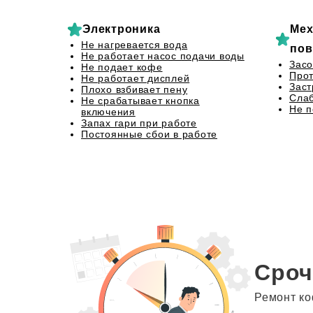
Электроника
Мех
Не нагревается вода
пов
Не работает насос подачи воды
Засо
Не подает кофе
Прот
Не работает дисплей
Заст
Плохо взбивает пену
Сла
Не срабатывает кнопка
Не 
включения
Запах гари при работе
Постоянные сбои в работе
Сроч
Ремонт ко