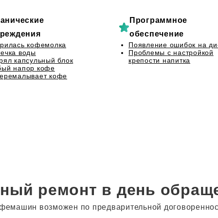
анические
Программное
реждения
обеспечение
рилась кофемолка
Появление ошибок на ди
ечка воды
Проблемы с настройкой
рял капсульный блок
крепости напитка
бый напор кофе
перемалывает кофе
ный ремонт в день обращ
фемашин возможен по предварительной договоренности