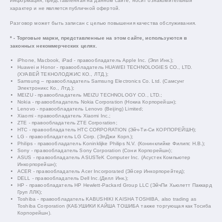
Информация, представленная на данном сайте, носит ознакомительный
характер и не является публичной офертой.
Разговор может быть записан с целью повышения качества обслуживания.
* - Торговые марки, представленные на этом сайте, используются в
законных некоммерческих целях.
iPhone, Macbook, iPad - правообладатель Apple Inc. (Эпл Инк.);
Huawei и Honor - правообладатель HUAWEI TECHNOLOGIES CO., LTD.
(ХУАВЕЙ ТЕКНОЛОДЖИС КО., ЛТД.);
Samsung – правообладатель Samsung Electronics Co. Ltd. (Самсунг
Электроникс Ко., Лтд.);
MEIZU - правообладатель MEIZU TECHNOLOGY CO., LTD.;
Nokia - правообладатель Nokia Corporation (Нокиа Корпорейшн);
Lenovo - правообладатель Lenovo (Beijing) Limited;
Xiaomi - правообладатель Xiaomi Inc.;
ZTE - правообладатель ZTE Corporation;
HTC - правообладатель HTC CORPORATION (Эйч-Ти-Си КОРПОРЕЙШН);
LG - правообладатель LG Corp. (ЭлДжи Корп.);
Philips - правообладатель Koninklijke Philips N.V. (Конинклийке Филипс Н.В.);
Sony - правообладатель Sony Corporation (Сони Корпорейшн);
ASUS - правообладатель ASUSTeK Computer Inc. (Асустек Компьютер
Инкорпорейшн);
ACER - правообладатель Acer Incorporated (Эйсер Инкорпорейтед);
DELL - правообладатель Dell Inc.(Делл Инк.);
HP - правообладатель HP Hewlett-Packard Group LLC (ЭйчПи Хьюлетт Паккард
Груп ЛЛК);
Toshiba - правообладатель KABUSHIKI KAISHA TOSHIBA, also trading as
Toshiba Corporation (КАБУШИКИ КАЙША ТОШИБА также торгующая как Тосиба
Корпорейшн).