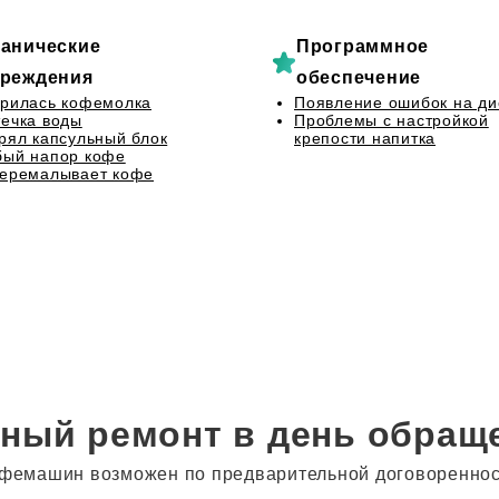
анические
Программное
реждения
обеспечение
рилась кофемолка
Появление ошибок на ди
ечка воды
Проблемы с настройкой
рял капсульный блок
крепости напитка
бый напор кофе
перемалывает кофе
ный ремонт в день обращ
фемашин возможен по предварительной договоренности