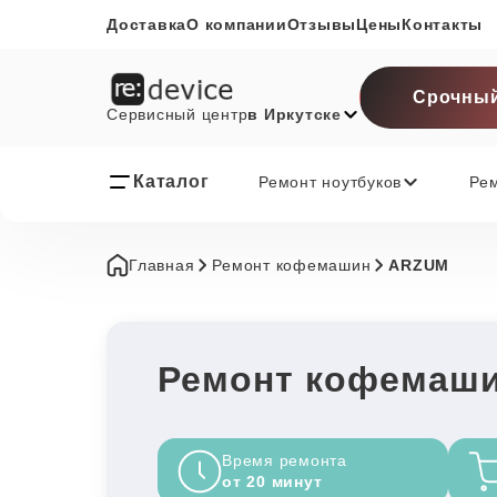
Доставка
О компании
Отзывы
Цены
Контакты
Срочный
Сервисный центр
в Иркутске
Каталог
Ремонт ноутбуков
Ре
Главная
Ремонт кофемашин
ARZUM
Ремонт кофемаши
Время ремонта
от 20 минут