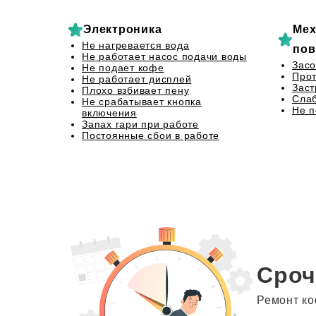
Электроника
Мех
Не нагревается вода
пов
Не работает насос подачи воды
Засо
Не подает кофе
Прот
Не работает дисплей
Заст
Плохо взбивает пену
Сла
Не срабатывает кнопка
Не 
включения
Запах гари при работе
Постоянные сбои в работе
Сроч
Ремонт ко