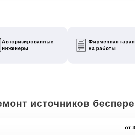
Авторизированные
Фирменная гаран
инженеры
на работы
емонт источников беспер
от 