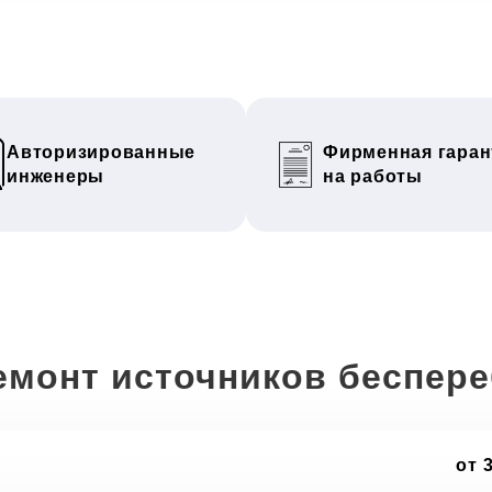
Авторизированные
Фирменная гаран
инженеры
на работы
емонт источников беспер
от 