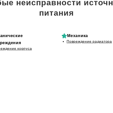
ые неисправности источн
питания
анические
Механика
Повреждение радиатора
реждения
еждение корпуса