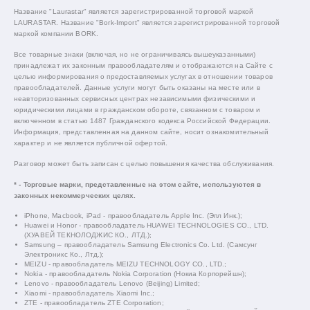
Название "Laurastar" является зарегистрированной торговой маркой
LAURASTAR. Название "Bork-Import" является зарегистрированной торговой
маркой компании BORK.
Все товарные знаки (включая, но не ограничиваясь вышеуказанными)
принадлежат их законным правообладателям и отображаются на Сайте с
целью информирования о предоставляемых услугах в отношении товаров
правообладателей. Данные услуги могут быть оказаны на месте или в
неавторизованных сервисных центрах независимыми физическими и
юридическими лицами в гражданском обороте, связанном с товаром и
включенном в статью 1487 Гражданского кодекса Российской Федерации.
Информация, представленная на данном сайте, носит ознакомительный
характер и не является публичной офертой.
Разговор может быть записан с целью повышения качества обслуживания.
* - Торговые марки, представленные на этом сайте, используются в
законных некоммерческих целях.
iPhone, Macbook, iPad - правообладатель Apple Inc. (Эпл Инк.);
Huawei и Honor - правообладатель HUAWEI TECHNOLOGIES CO., LTD.
(ХУАВЕЙ ТЕКНОЛОДЖИС КО., ЛТД.);
Samsung – правообладатель Samsung Electronics Co. Ltd. (Самсунг
Электроникс Ко., Лтд.);
MEIZU - правообладатель MEIZU TECHNOLOGY CO., LTD.;
Nokia - правообладатель Nokia Corporation (Нокиа Корпорейшн);
Lenovo - правообладатель Lenovo (Beijing) Limited;
Xiaomi - правообладатель Xiaomi Inc.;
ZTE - правообладатель ZTE Corporation;