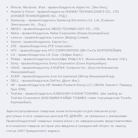
iPhone, Macbook, iPad - правообладатель Apple Inc. (Эпл Инк.);
Huawei и Honor - правообладатель HUAWEI TECHNOLOGIES CO., LTD.
(ХУАВЕЙ ТЕКНОЛОДЖИС КО., ЛТД.);
Samsung – правообладатель Samsung Electronics Co. Ltd. (Самсунг
Электроникс Ко., Лтд.);
MEIZU - правообладатель MEIZU TECHNOLOGY CO., LTD.;
Nokia - правообладатель Nokia Corporation (Нокиа Корпорейшн);
Lenovo - правообладатель Lenovo (Beijing) Limited;
Xiaomi - правообладатель Xiaomi Inc.;
ZTE - правообладатель ZTE Corporation;
HTC - правообладатель HTC CORPORATION (Эйч-Ти-Си КОРПОРЕЙШН);
LG - правообладатель LG Corp. (ЭлДжи Корп.);
Philips - правообладатель Koninklijke Philips N.V. (Конинклийке Филипс Н.В.);
Sony - правообладатель Sony Corporation (Сони Корпорейшн);
ASUS - правообладатель ASUSTeK Computer Inc. (Асустек Компьютер
Инкорпорейшн);
ACER - правообладатель Acer Incorporated (Эйсер Инкорпорейтед);
DELL - правообладатель Dell Inc.(Делл Инк.);
HP - правообладатель HP Hewlett-Packard Group LLC (ЭйчПи Хьюлетт Паккард
Груп ЛЛК);
Toshiba - правообладатель KABUSHIKI KAISHA TOSHIBA, also trading as
Toshiba Corporation (КАБУШИКИ КАЙША ТОШИБА также торгующая как Тосиба
Корпорейшн).
Зарегистрированные товарные знаки используются для описания услуг,
доступных в сети сервисных центров РЕ-ДЕВАЙС, не связанных с компаниями
Правообладателей товарных знаков и/или с их официальными представителями
в отношении товаров, которые уже введены в гражданский оборот по смыслу
статьи 1487 Гражданского кодекса.