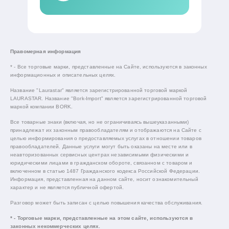
Правомерная информация
* - Все торговые марки, представленные на Сайте, используются в законных
информационных и описательных целях.
Название "Laurastar" является зарегистрированной торговой маркой
LAURASTAR. Название "Bork-Import" является зарегистрированной торговой
маркой компании BORK.
Все товарные знаки (включая, но не ограничиваясь вышеуказанными)
принадлежат их законным правообладателям и отображаются на Сайте с
целью информирования о предоставляемых услугах в отношении товаров
правообладателей. Данные услуги могут быть оказаны на месте или в
неавторизованных сервисных центрах независимыми физическими и
юридическими лицами в гражданском обороте, связанном с товаром и
включенном в статью 1487 Гражданского кодекса Российской Федерации.
Информация, представленная на данном сайте, носит ознакомительный
характер и не является публичной офертой.
Разговор может быть записан с целью повышения качества обслуживания.
* - Торговые марки, представленные на этом сайте, используются в
законных некоммерческих целях.