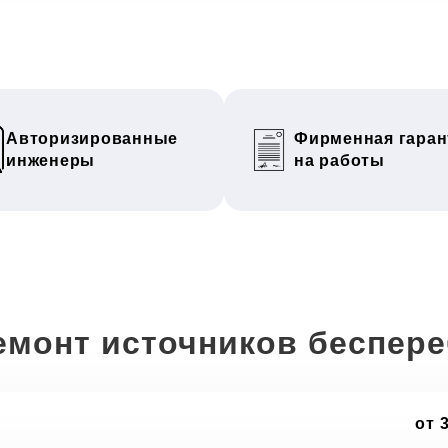
Авторизированные
Фирменная гаран
инженеры
на работы
емонт источников беспер
от 