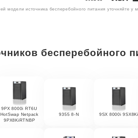
ей модели источника бесперебойного питания уточняйте у
чников бесперебойного п
9PX 8000i RT6U
HotSwap Netpack
9355 8-N
9SX 8000i 9SX8K
9PX8KiRTNBP