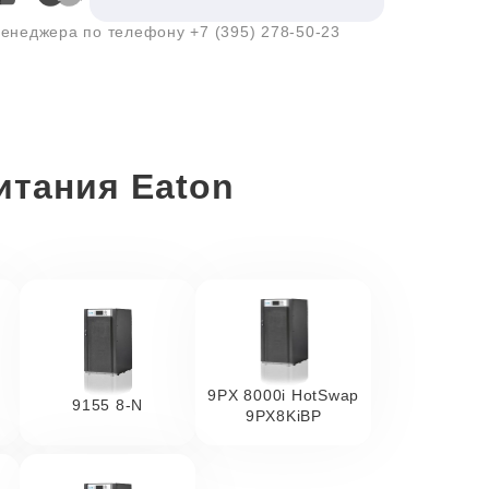
 менеджера по телефону
+7 (395) 278-50-23
итания Eaton
9PX 8000i HotSwap
i
9155 8-N
9PX8KiBP