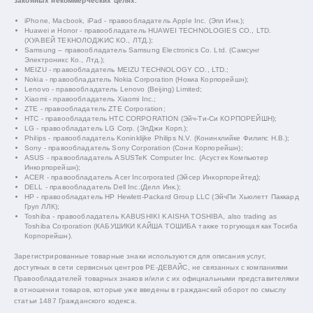
законных некоммерческих целях.
iPhone, Macbook, iPad - правообладатель Apple Inc. (Эпл Инк.);
Huawei и Honor - правообладатель HUAWEI TECHNOLOGIES CO., LTD.
(ХУАВЕЙ ТЕКНОЛОДЖИС КО., ЛТД.);
Samsung – правообладатель Samsung Electronics Co. Ltd. (Самсунг
Электроникс Ко., Лтд.);
MEIZU - правообладатель MEIZU TECHNOLOGY CO., LTD.;
Nokia - правообладатель Nokia Corporation (Нокиа Корпорейшн);
Lenovo - правообладатель Lenovo (Beijing) Limited;
Xiaomi - правообладатель Xiaomi Inc.;
ZTE - правообладатель ZTE Corporation;
HTC - правообладатель HTC CORPORATION (Эйч-Ти-Си КОРПОРЕЙШН);
LG - правообладатель LG Corp. (ЭлДжи Корп.);
Philips - правообладатель Koninklijke Philips N.V. (Конинклийке Филипс Н.В.);
Sony - правообладатель Sony Corporation (Сони Корпорейшн);
ASUS - правообладатель ASUSTeK Computer Inc. (Асустек Компьютер
Инкорпорейшн);
ACER - правообладатель Acer Incorporated (Эйсер Инкорпорейтед);
DELL - правообладатель Dell Inc.(Делл Инк.);
HP - правообладатель HP Hewlett-Packard Group LLC (ЭйчПи Хьюлетт Паккард
Груп ЛЛК);
Toshiba - правообладатель KABUSHIKI KAISHA TOSHIBA, also trading as
Toshiba Corporation (КАБУШИКИ КАЙША ТОШИБА также торгующая как Тосиба
Корпорейшн).
Зарегистрированные товарные знаки используются для описания услуг,
доступных в сети сервисных центров РЕ-ДЕВАЙС, не связанных с компаниями
Правообладателей товарных знаков и/или с их официальными представителями
в отношении товаров, которые уже введены в гражданский оборот по смыслу
статьи 1487 Гражданского кодекса.