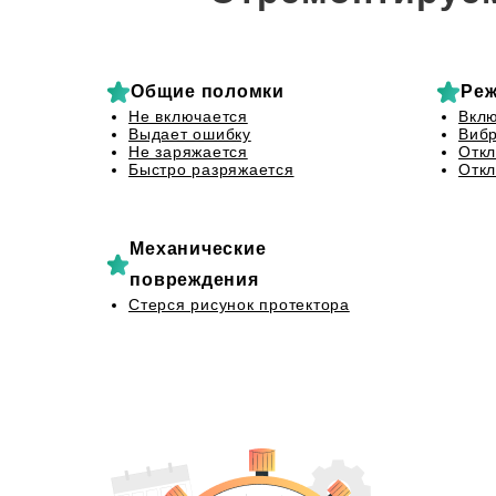
Общие поломки
Реж
Не включается
Вклю
Выдает ошибку
Вибр
Не заряжается
Откл
Быстро разряжается
Откл
Механические
повреждения
Стерся рисунок протектора