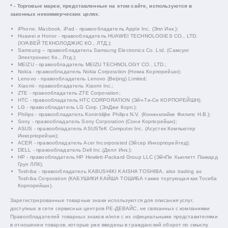
* - Торговые марки, представленные на этом сайте, используются в
законных некоммерческих целях.
iPhone, Macbook, iPad - правообладатель Apple Inc. (Эпл Инк.);
Huawei и Honor - правообладатель HUAWEI TECHNOLOGIES CO., LTD.
(ХУАВЕЙ ТЕКНОЛОДЖИС КО., ЛТД.);
Samsung – правообладатель Samsung Electronics Co. Ltd. (Самсунг
Электроникс Ко., Лтд.);
MEIZU - правообладатель MEIZU TECHNOLOGY CO., LTD.;
Nokia - правообладатель Nokia Corporation (Нокиа Корпорейшн);
Lenovo - правообладатель Lenovo (Beijing) Limited;
Xiaomi - правообладатель Xiaomi Inc.;
ZTE - правообладатель ZTE Corporation;
HTC - правообладатель HTC CORPORATION (Эйч-Ти-Си КОРПОРЕЙШН);
LG - правообладатель LG Corp. (ЭлДжи Корп.);
Philips - правообладатель Koninklijke Philips N.V. (Конинклийке Филипс Н.В.);
Sony - правообладатель Sony Corporation (Сони Корпорейшн);
ASUS - правообладатель ASUSTeK Computer Inc. (Асустек Компьютер
Инкорпорейшн);
ACER - правообладатель Acer Incorporated (Эйсер Инкорпорейтед);
DELL - правообладатель Dell Inc.(Делл Инк.);
HP - правообладатель HP Hewlett-Packard Group LLC (ЭйчПи Хьюлетт Паккард
Груп ЛЛК);
Toshiba - правообладатель KABUSHIKI KAISHA TOSHIBA, also trading as
Toshiba Corporation (КАБУШИКИ КАЙША ТОШИБА также торгующая как Тосиба
Корпорейшн).
Зарегистрированные товарные знаки используются для описания услуг,
доступных в сети сервисных центров РЕ-ДЕВАЙС, не связанных с компаниями
Правообладателей товарных знаков и/или с их официальными представителями
в отношении товаров, которые уже введены в гражданский оборот по смыслу