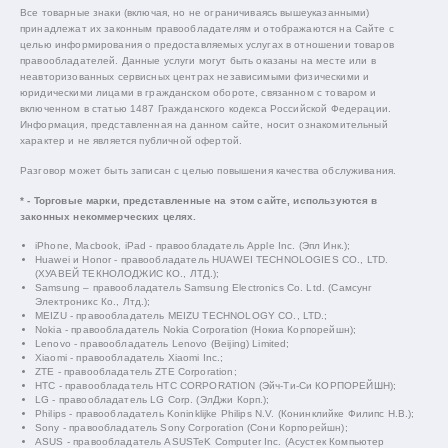
Все товарные знаки (включая, но не ограничиваясь вышеуказанными)
принадлежат их законным правообладателям и отображаются на Сайте с
целью информирования о предоставляемых услугах в отношении товаров
правообладателей. Данные услуги могут быть оказаны на месте или в
неавторизованных сервисных центрах независимыми физическими и
юридическими лицами в гражданском обороте, связанном с товаром и
включенном в статью 1487 Гражданского кодекса Российской Федерации.
Информация, представленная на данном сайте, носит ознакомительный
характер и не является публичной офертой.
Разговор может быть записан с целью повышения качества обслуживания.
* - Торговые марки, представленные на этом сайте, используются в
законных некоммерческих целях.
iPhone, Macbook, iPad - правообладатель Apple Inc. (Эпл Инк.);
Huawei и Honor - правообладатель HUAWEI TECHNOLOGIES CO., LTD.
(ХУАВЕЙ ТЕКНОЛОДЖИС КО., ЛТД.);
Samsung – правообладатель Samsung Electronics Co. Ltd. (Самсунг
Электроникс Ко., Лтд.);
MEIZU - правообладатель MEIZU TECHNOLOGY CO., LTD.;
Nokia - правообладатель Nokia Corporation (Нокиа Корпорейшн);
Lenovo - правообладатель Lenovo (Beijing) Limited;
Xiaomi - правообладатель Xiaomi Inc.;
ZTE - правообладатель ZTE Corporation;
HTC - правообладатель HTC CORPORATION (Эйч-Ти-Си КОРПОРЕЙШН);
LG - правообладатель LG Corp. (ЭлДжи Корп.);
Philips - правообладатель Koninklijke Philips N.V. (Конинклийке Филипс Н.В.);
Sony - правообладатель Sony Corporation (Сони Корпорейшн);
ASUS - правообладатель ASUSTeK Computer Inc. (Асустек Компьютер